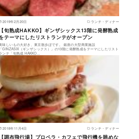
2019年2月20日
ランチ・ディナー
【旬熟成HAKKO】ギンザシックス13階に発酵熟成
をテーマにしたリストランテがオープン
美味しいもの大好き、東京散歩ぽです。 銀座の大型商業施設
「GINZASIX（ギンザシックス）」の13階に発酵熟成をテーマにしたリスト
ランテ「旬熟成 HAKKO…
2018年11月4日
ランチ・ディナー
【調布飛行場】プロペラ・カフェで飛行機を眺めな