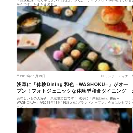
そうです。たまたま渋谷…
2019年11月19日
ランチ・ディナー
浅草に「体験Dining 和色 –WASHOKU–」がオー
プン！フォトジェニックな体験型和食ダイニング
美味しいもの大好き、東京散歩ぽです！ 浅草に「体験Dining 和色 –
WASHOKU–」が2019年11月19日(火)にグランドオープン。今回はレセプシ
ョン…