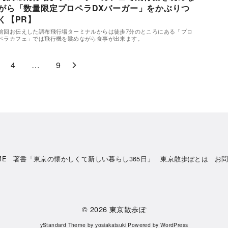
がら「数量限定プロペラDXバーガー」をかぶりつ
く【PR】
前回お伝えした調布飛行場ターミナルからは徒歩7分のところにある「プロ
ペラカフェ」では飛行機を眺めながら食事が出来ます。
4
…
9
ME
著書「東京の懐かしくて新しい暮らし365日」
東京散歩ぽとは
お
© 2026
東京散歩ぽ
yStandard Theme
by
yosiakatsuki
Powered by
WordPress