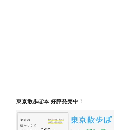
ゴ
リ
ー
東京散歩ぽ本 好評発売中！