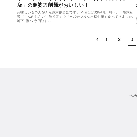
店」の麻婆刀削麺がおいしい！
美味しいもの大好きな東京散歩ぽです。 今回は渋谷宇田川町へ。「陳家私
菜（ちんかしさい）渋谷店」でリーズナブルな本格中華を食べてきました。
地下1階へ 今回訪れ…
1
2
3
HO