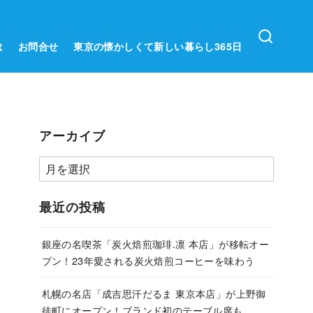
は
お問合せ
東京の懐かしくて新しい暮らし365日
アーカイブ
ア
ー
カ
最近の投稿
イ
ブ
銀座の名喫茶「炭火焙煎珈琲.凛 本店」が移転オー
プン！23年愛される炭火焙煎コーヒーを味わう
札幌の名店「成吉思汗だるま 東京本店」が上野御
徒町にオープン！ブランド初のテーブル席も