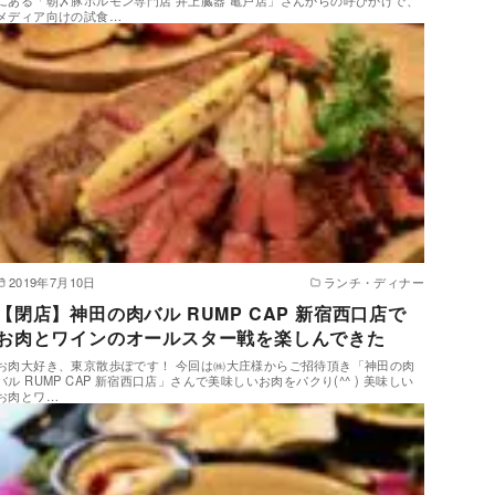
メディア向けの試食…
2019年7月10日
ランチ・ディナー
【閉店】神田の肉バル RUMP CAP 新宿西口店で
お肉とワインのオールスター戦を楽しんできた
お肉大好き、東京散歩ぽです！ 今回は㈱大庄様からご招待頂き「神田の肉
バル RUMP CAP 新宿西口店」さんで美味しいお肉をパクり(^^ ) 美味しい
お肉とワ…