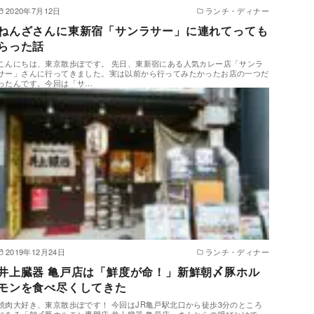
2020年7月12日
ランチ・ディナー
ねんざさんに東新宿「サンラサー」に連れてっても
らった話
こんにちは、東京散歩ぽです。 先日、東新宿にある人気カレー店「サンラ
サー」さんに行ってきました。実は以前から行ってみたかったお店の一つだ
ったんです。今回は「サ…
2019年12月24日
ランチ・ディナー
井上臓器 亀戸店は「鮮度が命！」新鮮朝〆豚ホル
モンを食べ尽くしてきた
焼肉大好き、東京散歩ぽです！ 今回はJR亀戸駅北口から徒歩3分のところ
にある「朝〆豚ホルモン専門店 井上臓器 亀戸店」さんからの呼びかけで、