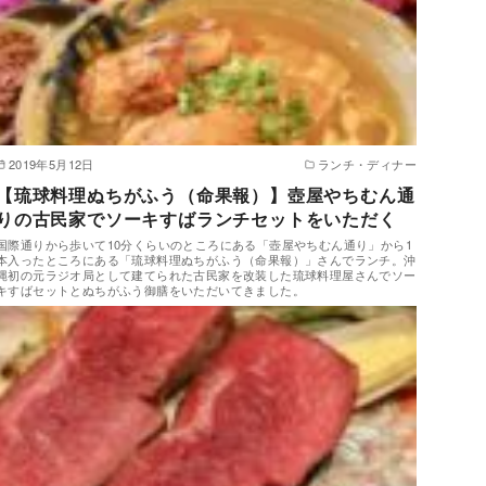
2019年5月12日
ランチ・ディナー
【琉球料理ぬちがふう（命果報）】壺屋やちむん通
りの古民家でソーキすばランチセットをいただく
国際通りから歩いて10分くらいのところにある「壺屋やちむん通り」から1
本入ったところにある「琉球料理ぬちがふう（命果報）」さんでランチ。沖
縄初の元ラジオ局として建てられた古民家を改装した琉球料理屋さんでソー
キすばセットとぬちがふう御膳をいただいてきました。