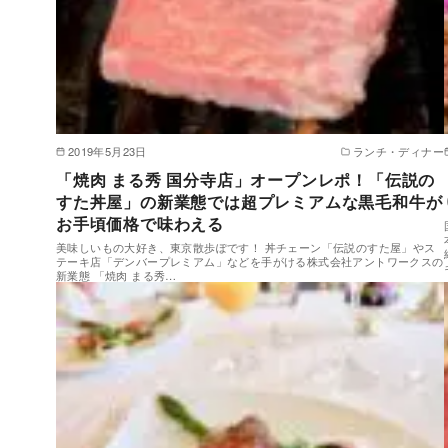
2019年5月23日
ランチ・ディナー
「焼肉 まる秀 国分寺店」オープンレポ！「伝説の
すた丼屋」の新業態では超プレミアムな黒毛和牛が
お手頃価格で味わえる
美味しいもの大好き、東京散歩ぽです！ 丼チェーン「伝説のすた屋」やス
テーキ店「デンバープレミアム」などを手がける株式会社アントワークスの
新業態 「焼肉 まる秀…