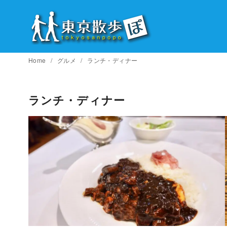
コ
ン
テ
ン
ツ
Home
グルメ
ランチ・ディナー
へ
移
ランチ・ディナー
動