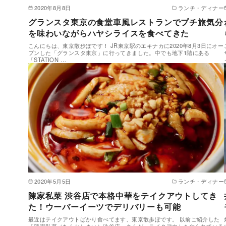
2020年8月8日
ランチ・ディナー
グランスタ東京の食堂車風レストランでプチ旅気分
を味わいながらハヤシライスを食べてきた
こんにちは、東京散歩ぽです！ JR東京駅のエキナカに2020年8月3日にオー
プンした「グランスタ東京」に行ってきました。中でも地下1階にある
「STATION …
2020年5月5日
ランチ・ディナー
陳家私菜 渋谷店で本格中華をテイクアウトしてき
た！ウーバーイーツでデリバリーも可能
最近はテイクアウトばかり食べてます、東京散歩ぽです。 以前ご紹介した
「陳家私菜（ちんかしさい）渋谷店」さんが、テイクアウトをやられている