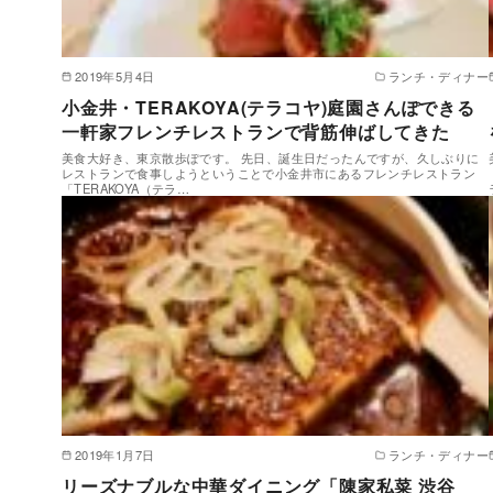
2019年5月4日
ランチ・ディナー
小金井・TERAKOYA(テラコヤ)庭園さんぽできる
一軒家フレンチレストランで背筋伸ばしてきた
美食大好き、東京散歩ぽです。 先日、誕生日だったんですが、久しぶりに
レストランで食事しようということで小金井市にあるフレンチレストラン
「TERAKOYA（テラ…
2019年1月7日
ランチ・ディナー
リーズナブルな中華ダイニング「陳家私菜 渋谷