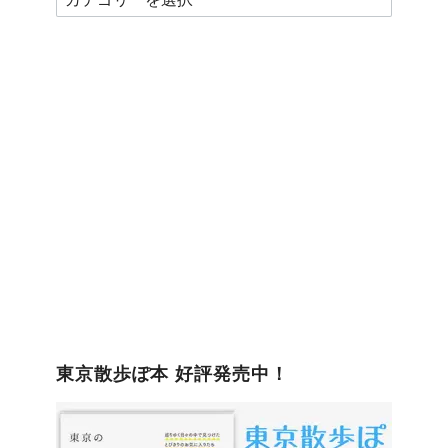
テ
ゴ
リ
ー
東京散歩ぽ本 好評発売中！