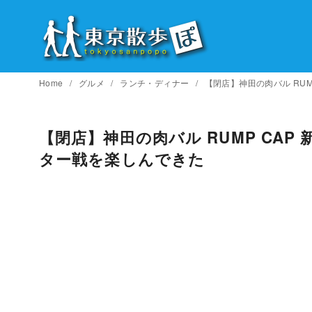
コ
ン
テ
ン
ツ
Home
グルメ
ランチ・ディナー
【閉店】神田の肉バル RU
へ
移
【閉店】神田の肉バル RUMP CA
動
ター戦を楽しんできた