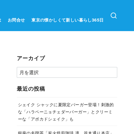
は
お問合せ
東京の懐かしくて新しい暮らし365日
アーカイブ
ア
ー
カ
最近の投稿
イ
ブ
シェイク シャックに夏限定バーガー登場！刺激的
な「ハラペーニョチェダーバーガー」とクリーミ
ーな「アボカドシェイク」も
銀座の名喫茶「炭火焙煎珈琲.凛 並木通り本店」