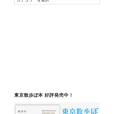
テ
ゴ
リ
ー
東京散歩ぽ本 好評発売中！