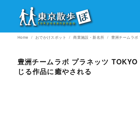
コ
ン
テ
ン
ツ
Home
おでかけスポット
商業施設・新名所
豊洲チームラボ 
へ
移
豊洲チームラボ プラネッツ TOKYO
動
じる作品に癒やされる