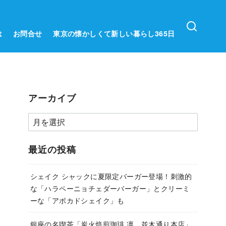
は
お問合せ
東京の懐かしくて新しい暮らし365日
アーカイブ
ア
ー
カ
最近の投稿
イ
ブ
シェイク シャックに夏限定バーガー登場！刺激的
な「ハラペーニョチェダーバーガー」とクリーミ
ーな「アボカドシェイク」も
銀座の名喫茶「炭火焙煎珈琲.凛 並木通り本店」