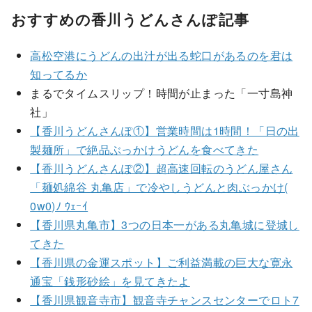
おすすめの香川うどんさんぽ記事
高松空港にうどんの出汁が出る蛇口があるのを君は
知ってるか
まるでタイムスリップ！時間が止まった「一寸島神
社」
【香川うどんさんぽ①】営業時間は1時間！「日の出
製麺所」で絶品ぶっかけうどんを食べてきた
【香川うどんさんぽ②】超高速回転のうどん屋さん
「麺処綿谷 丸亀店」で冷やしうどんと肉ぶっかけ(
0w0)ﾉ ｳｪｰｲ
【香川県丸亀市】3つの日本一がある丸亀城に登城し
てきた
【香川県の金運スポット】ご利益満載の巨大な寛永
通宝「銭形砂絵」を見てきたよ
【香川県観音寺市】観音寺チャンスセンターでロト7