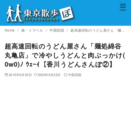
コ
ン
テ
ン
Home
旅・トラベル
中国四国
超高速回転のうどん屋さん「麺処綿谷 丸亀店」で冷やしうどんと肉ぶっかけ( 0w0)ﾉ ｳｪｰｲ【香川うどんさんぽ②】
ツ
へ
超高速回転のうどん屋さん「麺処綿谷
移
丸亀店」で冷やしうどんと肉ぶっかけ(
動
0w0)ﾉ ｳｪｰｲ【香川うどんさんぽ②】
2015年5月23日
2025年9月23日
中国四国