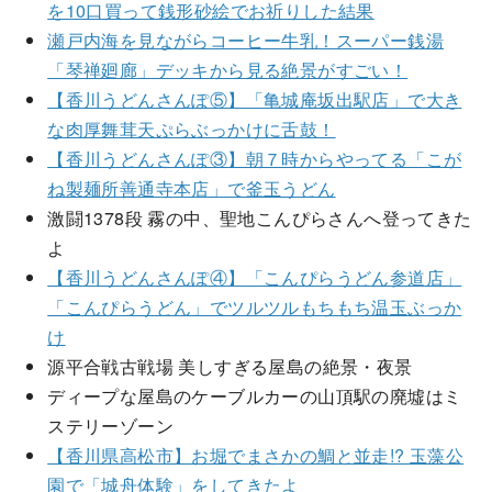
を10口買って銭形砂絵でお祈りした結果
瀬戸内海を見ながらコーヒー牛乳！スーパー銭湯
「琴禅廻廊」デッキから見る絶景がすごい！
【香川うどんさんぽ⑤】「亀城庵坂出駅店」で大き
な肉厚舞茸天ぷらぶっかけに舌鼓！
【香川うどんさんぽ③】朝７時からやってる「こが
ね製麺所善通寺本店」で釜玉うどん
激闘1378段 霧の中、聖地こんぴらさんへ登ってきた
よ
【香川うどんさんぽ④】「こんぴらうどん参道店」
「こんぴらうどん」でツルツルもちもち温玉ぶっか
け
源平合戦古戦場 美しすぎる屋島の絶景・夜景
ディープな屋島のケーブルカーの山頂駅の廃墟はミ
ステリーゾーン
【香川県高松市】お堀でまさかの鯛と並走!? 玉藻公
園で「城舟体験」をしてきたよ