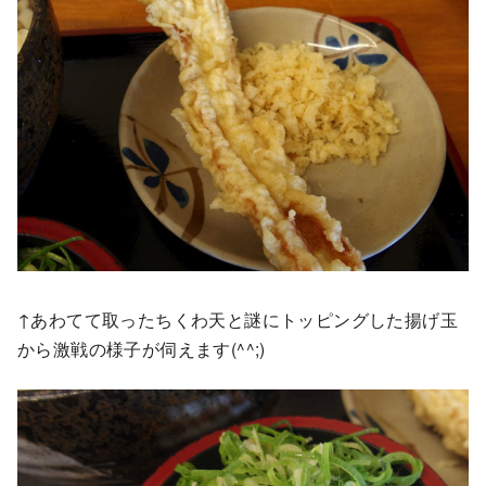
↑あわてて取ったちくわ天と謎にトッピングした揚げ玉
から激戦の様子が伺えます(^^;)