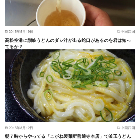
2015年5月19日
中国四国
高松空港に讃岐うどんのダシ汁が出る蛇口があるのを君は知っ
てるか？
2015年8月12日
中国四国
朝７時からやってる「こがね製麺所善通寺本店」で釜玉うどん