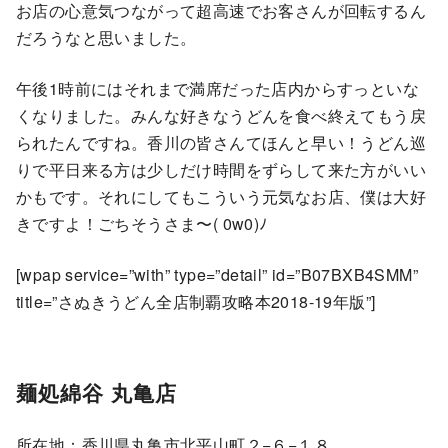
お店の心意気つながって超高速でお客さんが回転するん
だろうなと思いました。
午後1時前にはそれまで満席だった店内からすっといな
くなりました。みんな好きなうどんを食べ終えてもう戻
られたんですね。香川の皆さんてほんと早い！うどん巡
りで平日来る方は少しだけ時間をずらして来た方がいい
かもです。それにしてもこういう元気なお店、僕は大好
きですよ！ごちそうさま〜( 0w0)ﾉ
[wpap service=”with” type=”detail” id=”B07BXB4SMM”
title=”さぬきうどん全店制覇攻略本2018-19年版”]
麺処綿谷 丸亀店
所在地：香川県丸亀市北平山町２−６−１８