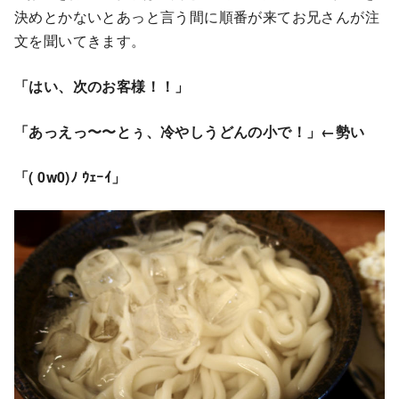
決めとかないとあっと言う間に順番が来てお兄さんが注
文を聞いてきます。
「はい、次のお客様！！」
「あっえっ〜〜とぅ、冷やしうどんの小で！」←勢い
「( 0w0)ﾉ ｳｪｰｲ」