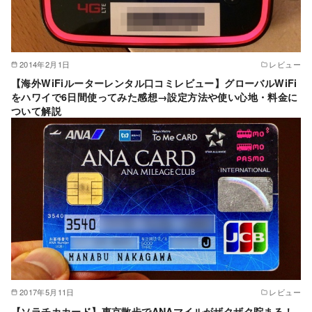
2014年2月1日
レビュー
【海外WiFiルーターレンタル口コミレビュー】グローバルWiFi
をハワイで6日間使ってみた感想→設定方法や使い心地・料金に
ついて解説
2017年5月11日
レビュー
【ソラチカカード】東京散歩でANAマイルがザクザク貯まる！