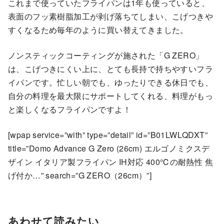
これまで使っていたフライパンは1年も使っていると、
表面のフッ素樹脂加工が剥げ落ちてしまい、こげつきや
すくなるため毎年のように買い替えてきました。
ノンスティックコーティングが施された「G ZERO」
は、こげつきにくい上に、とても長持で持ちやすいフラ
イパンです。忙しい朝でも、ゆったりできる休日でも、
自分の料理を最大限にサポートしてくれる、料理がもっ
と楽しくなるフライパンですよ！
[wpap service=”with” type=”detail” id=”B01LWLQDXT”
title=”Domo Advance G Zero (26cm) エルゴノミクスデ
ザイン イタリア製フライパン IH対応 400℃の耐熱性 焦
げ付か…” search=”G ZERO（26cm）”]
あわせて読みたい