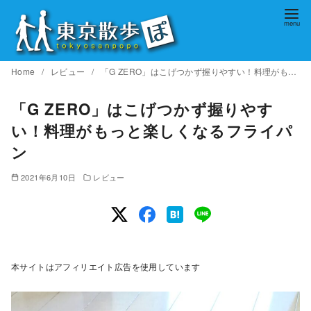
コ
ン
テ
ン
Home
レビュー
「G ZERO」はこげつかず握りやすい！料理がもっと楽しくなるフライパン
ツ
へ
「G ZERO」はこげつかず握りやす
移
い！料理がもっと楽しくなるフライパ
動
ン
2021年6月10日
レビュー
本サイトはアフィリエイト広告を使用しています