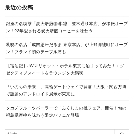
カ
最近の投稿
イ
ブ
銀座の名喫茶「炭火焙煎珈琲.凛 並木通り本店」が移転オープ
ン！23年愛される炭火焙煎コーヒーを味わう
札幌の名店「成吉思汗だるま 東京本店」が上野御徒町にオープ
ン！ブランド初のテーブル席も
【宿泊記】JWマリオット・ホテル東京に泊まってみた！エグ
ゼクティブスイート＆ラウンジを大満喫
「いのちの未来＋」高輪ゲートウェイで開幕！大阪・関西万博
で話題のアンドロイド展示が東京に
タカノフルーツパーラーで「ふくしまの桃フェア」開催！旬の
福島県産桃を味わう限定パフェが登場