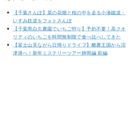
【千葉さんぽ】菜の花畑と桜の中を走る小湊鐵道・
いすみ鉄道をフォトさんぽ
【千葉県白久農園でいちご狩り】予約不要！高クオ
リティのいちごを時間無制限で食べ比べしてきた
【富士山見ながら日帰りドライブ】酪農王国から沼
津港へ！新年ミステリーツアー静岡編 前編