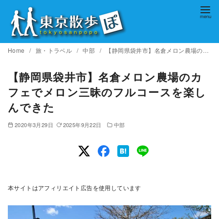
コ
ン
テ
ン
Home
旅・トラベル
中部
【静岡県袋井市】名倉メロン農場のカフェでメロン三昧のフルコースを楽しんできた
ツ
へ
【静岡県袋井市】名倉メロン農場のカ
移
フェでメロン三昧のフルコースを楽し
動
んできた
2020年3月29日
2025年9月22日
中部
本サイトはアフィリエイト広告を使用しています