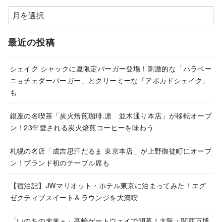
ア
ー
カ
最近の投稿
イ
ブ
シェイク シャックに夏限定バーガー登場！刺激的な「ハラペー
ニョチェダーバーガー」とクリーミーな「アボカドシェイク」
も
銀座の名喫茶「炭火焙煎珈琲.凛 並木通り本店」が移転オープ
ン！23年愛される炭火焙煎コーヒーを味わう
札幌の名店「成吉思汗だるま 東京本店」が上野御徒町にオープ
ン！ブランド初のテーブル席も
【宿泊記】JWマリオット・ホテル東京に泊まってみた！エグ
ゼクティブスイート＆ラウンジを大満喫
「いのちの未来＋」高輪ゲートウェイで開幕！大阪・関西万博