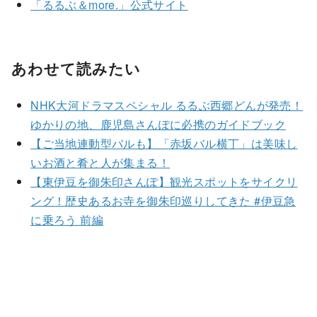
「るるぶ＆more.」公式サイト
あわせて読みたい
NHK大河ドラマスペシャル るるぶ西郷どんが発売！
ゆかりの地、鹿児島さんぽに必携のガイドブック
【ご当地連動型バルも】「赤坂バル横丁」は美味し
いお酒と肴と人が集まる！
【東伊豆を御朱印さんぽ】観光スポットをサイクリ
ング！歴史あるお寺を御朱印巡りしてきた #伊豆急
に乗ろう 前編