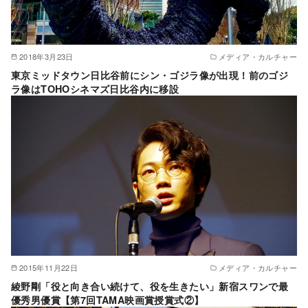
2018年3月23日
メディア・カルチャー
東京ミッドタウン日比谷前にシン・ゴジラ像が出現！前のゴジ
ラ像はTOHOシネマズ日比谷内に移設
2015年11月22日
メディア・カルチャー
綾野剛「役と向き合い続けて、役を生きたい」新宿スワンで最
優秀男優賞【第7回TAMA映画賞授賞式②】