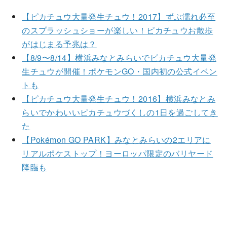
【ピカチュウ大量発生チュウ！2017】ずぶ濡れ必至
のスプラッシュショーが楽しい！ピカチュウお散歩
がはじまる予兆は？
【8/9〜8/14】横浜みなとみらいでピカチュウ大量発
生チュウが開催！ポケモンGO・国内初の公式イベン
トも
【ピカチュウ大量発生チュウ！2016】横浜みなとみ
らいでかわいいピカチュウづくしの1日を過ごしてき
た
【Pokémon GO PARK】みなとみらいの2エリアに
リアルポケストップ！ヨーロッパ限定のバリヤード
降臨も