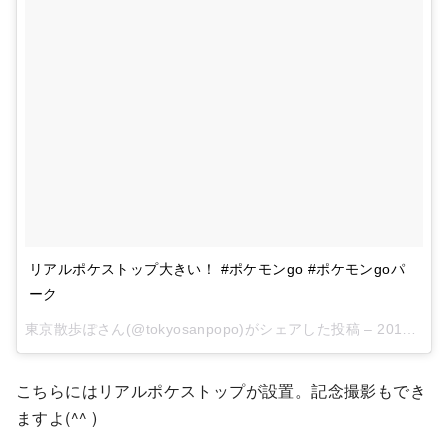
リアルポケストップ大きい！ #ポケモンgo #ポケモンgoパ
ーク
東京散歩ぽさん(@tokyosanpopo)がシェアした投稿 –
2017 8月 9 10:48午後 PDT
こちらにはリアルポケストップが設置。記念撮影もでき
ますよ(^^ )