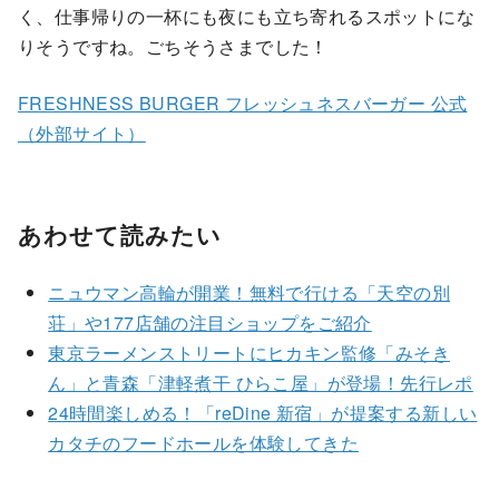
く、仕事帰りの一杯にも夜にも立ち寄れるスポットにな
りそうですね。ごちそうさまでした！
FRESHNESS BURGER フレッシュネスバーガー 公式
（外部サイト）
あわせて読みたい
ニュウマン高輪が開業！無料で行ける「天空の別
荘」や177店舗の注目ショップをご紹介
東京ラーメンストリートにヒカキン監修「みそき
ん」と青森「津軽煮干 ひらこ屋」が登場！先行レポ
24時間楽しめる！「reDine 新宿」が提案する新しい
カタチのフードホールを体験してきた