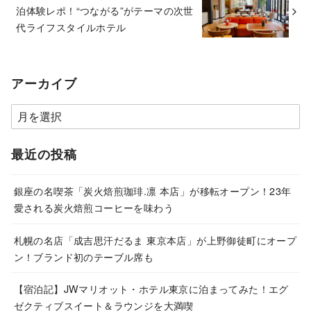
泊体験レポ！“つながる”がテーマの次世
代ライフスタイルホテル
アーカイブ
ア
ー
カ
最近の投稿
イ
ブ
銀座の名喫茶「炭火焙煎珈琲.凛 本店」が移転オープン！23年
愛される炭火焙煎コーヒーを味わう
札幌の名店「成吉思汗だるま 東京本店」が上野御徒町にオープ
ン！ブランド初のテーブル席も
【宿泊記】JWマリオット・ホテル東京に泊まってみた！エグ
ゼクティブスイート＆ラウンジを大満喫