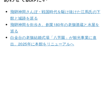
飛騨神岡さんぽ・戦国時代を駆け抜けた江馬氏の下
館と城跡を巡る
飛騨神岡を街歩き。創業180年の老舗酒蔵と水屋を
巡る
白金台の老舗結婚式場「八芳園」が観光事業に進
出。2025年に本館をリニューアルへ