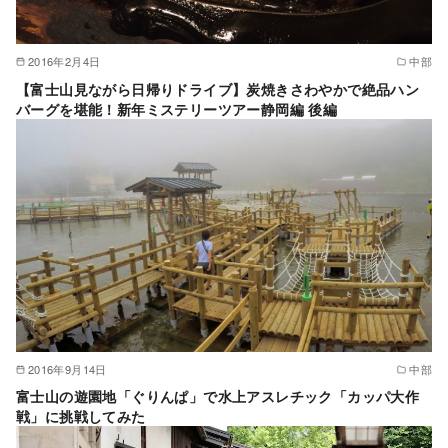
2016年2月4日
中部
【富士山見ながら日帰りドライブ】炭焼きさわやかで絶品ハン
バーグを堪能！新年ミステリーツアー静岡編 後編
2016年9月14日
中部
富士山の遊園地「ぐりんぱ」で水上アスレチック「カッパ大作
戦」に挑戦してみた