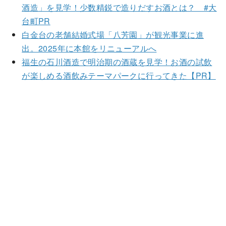
酒造」を見学！少数精鋭で造りだすお酒とは？ #大
台町PR
白金台の老舗結婚式場「八芳園」が観光事業に進
出。2025年に本館をリニューアルへ
福生の石川酒造で明治期の酒蔵を見学！お酒の試飲
が楽しめる酒飲みテーマパークに行ってきた【PR】