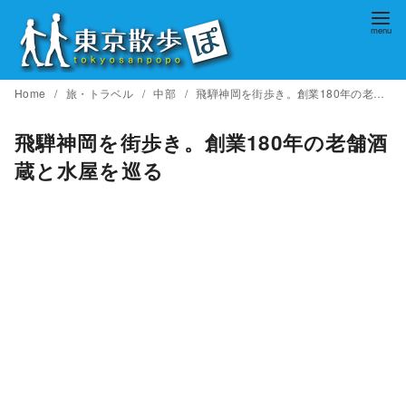
コ
ン
テ
ン
Home
旅・トラベル
中部
飛騨神岡を街歩き。創業180年の老舗酒蔵と水屋を巡る
ツ
へ
飛騨神岡を街歩き。創業180年の老舗酒
移
蔵と水屋を巡る
動