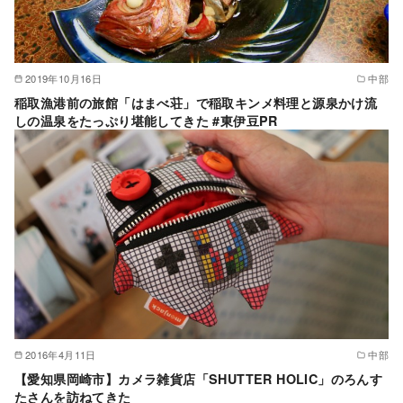
2019年10月16日
中部
稲取漁港前の旅館「はまべ荘」で稲取キンメ料理と源泉かけ流
しの温泉をたっぷり堪能してきた #東伊豆PR
2016年4月11日
中部
【愛知県岡崎市】カメラ雑貨店「SHUTTER HOLIC」のろんす
たさんを訪ねてきた