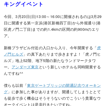
キングイベント
今回、3月23日(日)13:00～16:00に開催されるのは3月29
日に開通する第一京浜(港区新橋四丁目)から外堀通り(港
区虎ノ門二丁目)までの約1.4kmの区間の約900mのエリ
ア。
新橋プラザビル付近の入口から入り、今年開業する「
虎
ノ門ヒルズ
」の真下あたりまで歩きますよ！「虎ノ門ヒ
ルズ」地上52階、地下5階の新たなランドマークタワ
ー。
アンダーズ東京
という新しいホテルも同時開業する
んですね^^
僕らも以前「
東京ゲートブリッジの開通記念ウオーキン
グ
」に参加した事がありますが、開通してしまうととて
も徒歩で歩く機会はそうそうないのでこういう貴重なウ
オークイベントは是非行きたいですね。