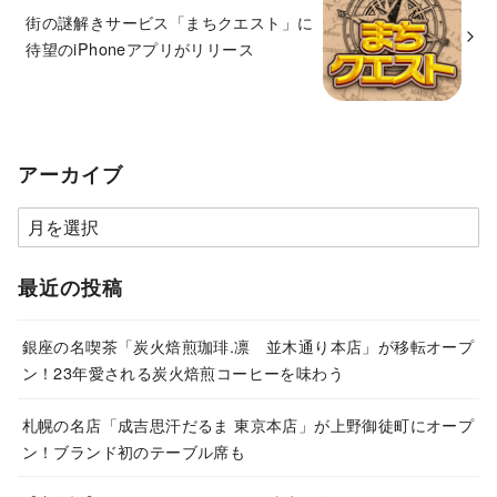
街の謎解きサービス「まちクエスト」に
待望のiPhoneアプリがリリース
アーカイブ
ア
ー
カ
最近の投稿
イ
ブ
銀座の名喫茶「炭火焙煎珈琲.凛 並木通り本店」が移転オープ
ン！23年愛される炭火焙煎コーヒーを味わう
札幌の名店「成吉思汗だるま 東京本店」が上野御徒町にオープ
ン！ブランド初のテーブル席も