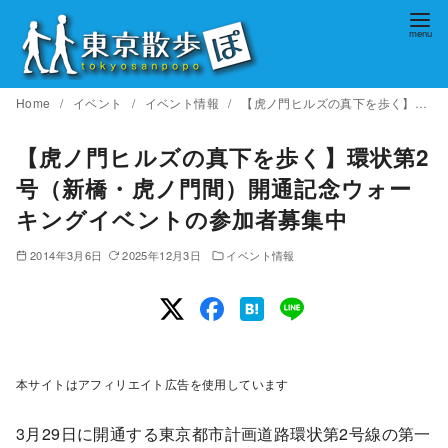
コ
ン
テ
ン
Home
イベント
イベント情報
【虎ノ門ヒルズの真下を歩く】環状第2号（新橋・虎ノ門間）開通記念ウォーキングイベントの参加者募集中
ツ
へ
【虎ノ門ヒルズの真下を歩く】環状第2
移
号（新橋・虎ノ門間）開通記念ウォー
動
キングイベントの参加者募集中
2014年3月6日
2025年12月3日
イベント情報
本サイトはアフィリエイト広告を使用しています
3月29日に開通する東京都市計画道路環状第2号線の第一