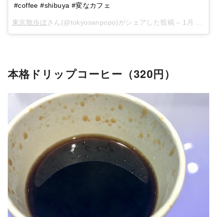
#coffee #shibuya #変なカフェ
東京散歩ぽ
さん(@tokyosanpopo)がシェアした投稿 –
1月 31, 2018 at 8:38午後 PST
本格ドリップコーヒー（320円）