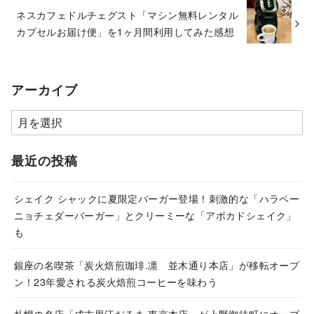
ネスカフェドルチェグスト「マシン無料レンタル
カプセルお届け便」を1ヶ月間利用してみた感想
アーカイブ
ア
ー
カ
最近の投稿
イ
ブ
シェイク シャックに夏限定バーガー登場！刺激的な「ハラペー
ニョチェダーバーガー」とクリーミーな「アボカドシェイク」
も
銀座の名喫茶「炭火焙煎珈琲.凛 並木通り本店」が移転オープ
ン！23年愛される炭火焙煎コーヒーを味わう
札幌の名店「成吉思汗だるま 東京本店」が上野御徒町にオープ