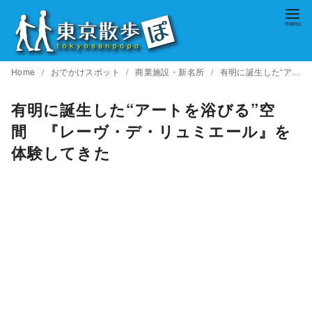
コ
ン
テ
ン
Home
おでかけスポット
商業施設・新名所
有明に誕生した“アートを浴びる”空間 『レーヴ・デ・リュミエール』を体験してきた
ツ
へ
有明に誕生した“アートを浴びる”空
移
間 『レーヴ・デ・リュミエール』を
動
体験してきた