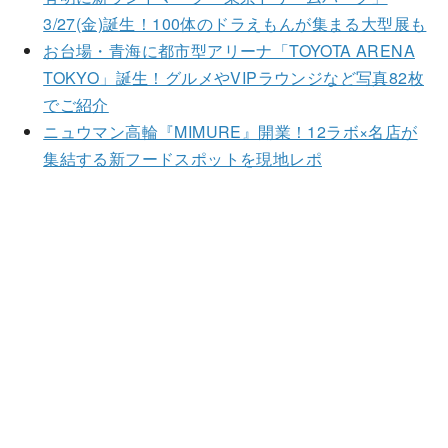
3/27(金)誕生！100体のドラえもんが集まる大型展も
お台場・青海に都市型アリーナ「TOYOTA ARENA
TOKYO」誕生！グルメやVIPラウンジなど写真82枚
でご紹介
ニュウマン高輪『MIMURE』開業！12ラボ×名店が
集結する新フードスポットを現地レポ