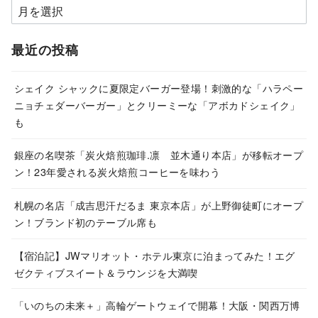
ア
ー
カ
最近の投稿
イ
ブ
シェイク シャックに夏限定バーガー登場！刺激的な「ハラペー
ニョチェダーバーガー」とクリーミーな「アボカドシェイク」
も
銀座の名喫茶「炭火焙煎珈琲.凛 並木通り本店」が移転オープ
ン！23年愛される炭火焙煎コーヒーを味わう
札幌の名店「成吉思汗だるま 東京本店」が上野御徒町にオープ
ン！ブランド初のテーブル席も
【宿泊記】JWマリオット・ホテル東京に泊まってみた！エグ
ゼクティブスイート＆ラウンジを大満喫
「いのちの未来＋」高輪ゲートウェイで開幕！大阪・関西万博