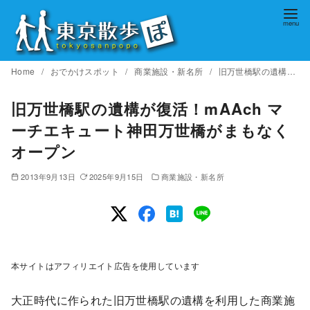
コ
ン
テ
ン
Home
おでかけスポット
商業施設・新名所
旧万世橋駅の遺構が復活！mAAch マーチエキュート神田万世橋がまもなくオープン
ツ
へ
旧万世橋駅の遺構が復活！mAAch マ
移
ーチエキュート神田万世橋がまもなく
動
オープン
2013年9月13日
2025年9月15日
商業施設・新名所
本サイトはアフィリエイト広告を使用しています
大正時代に作られた旧万世橋駅の遺構を利用した商業施