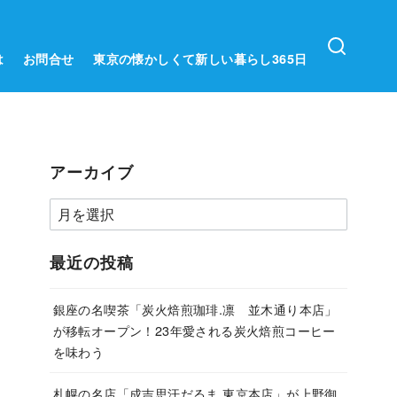
は
お問合せ
東京の懐かしくて新しい暮らし365日
アーカイブ
ア
ー
カ
最近の投稿
イ
ブ
銀座の名喫茶「炭火焙煎珈琲.凛 並木通り本店」
が移転オープン！23年愛される炭火焙煎コーヒー
を味わう
札幌の名店「成吉思汗だるま 東京本店」が上野御