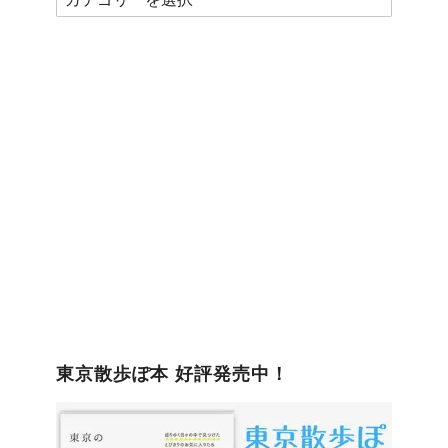
テ
ゴ
リ
ー
東京散歩ぽ本 好評発売中！