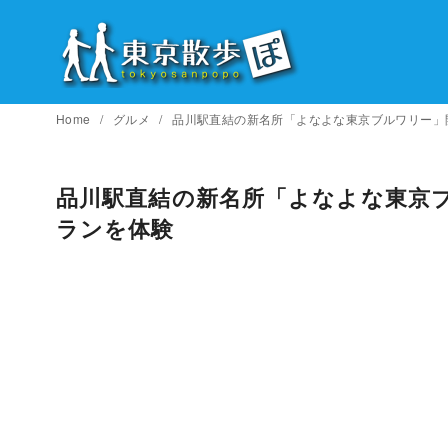
コ
ン
テ
ン
ツ
Home
グルメ
品川駅直結の新名所「よなよな東京ブルワリー」
へ
移
品川駅直結の新名所「よなよな東京
動
ランを体験