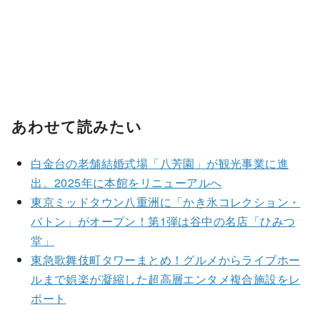
あわせて読みたい
白金台の老舗結婚式場「八芳園」が観光事業に進
出。2025年に本館をリニューアルへ
東京ミッドタウン八重洲に「かき氷コレクション・
バトン」がオープン！第1弾は谷中の名店「ひみつ
堂」
東急歌舞伎町タワーまとめ！グルメからライブホー
ルまで娯楽が凝縮した超高層エンタメ複合施設をレ
ポート