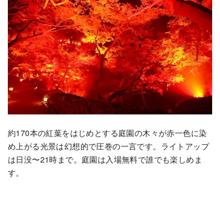
約170本の紅葉をはじめとする庭園の木々が赤一色に染
め上がる光景は幻想的で圧巻の一言です。ライトアップ
は⽇没〜21時まで。庭園は入場無料で誰でも楽しめま
す。