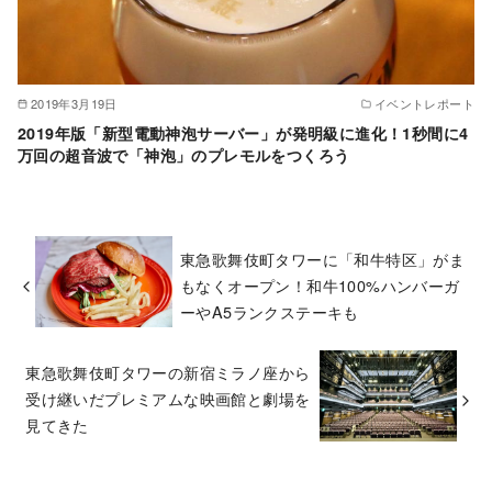
2019年3月19日
イベントレポート
2019年版「新型電動神泡サーバー」が発明級に進化！1秒間に4
万回の超音波で「神泡」のプレモルをつくろう
東急歌舞伎町タワーに「和牛特区」がま
もなくオープン！和牛100%ハンバーガ
ーやA5ランクステーキも
東急歌舞伎町タワーの新宿ミラノ座から
受け継いだプレミアムな映画館と劇場を
見てきた