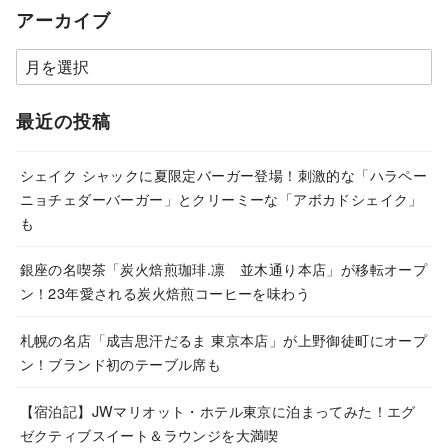
アーカイブ
ア
ー
カ
最近の投稿
イ
ブ
シェイク シャックに夏限定バーガー登場！刺激的な「ハラペー
ニョチェダーバーガー」とクリーミーな「アボカドシェイク」
も
銀座の名喫茶「炭火焙煎珈琲.凛 並木通り本店」が移転オープ
ン！23年愛される炭火焙煎コーヒーを味わう
札幌の名店「成吉思汗だるま 東京本店」が上野御徒町にオープ
ン！ブランド初のテーブル席も
【宿泊記】JWマリオット・ホテル東京に泊まってみた！エグ
ゼクティブスイート＆ラウンジを大満喫