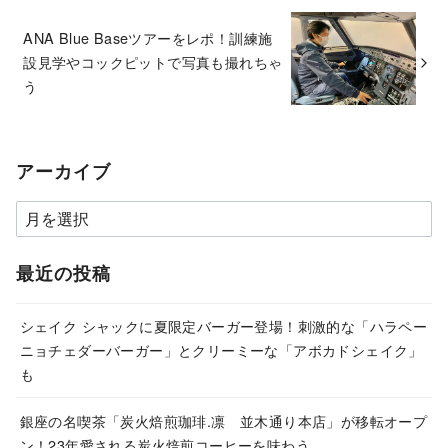
ANA Blue Baseツアーをレポ！訓練施
設見学やコックピットで写真も撮れちゃ
う
アーカイブ
ア
ー
カ
最近の投稿
イ
ブ
シェイク シャックに夏限定バーガー登場！刺激的な「ハラペー
ニョチェダーバーガー」とクリーミーな「アボカドシェイク」
も
銀座の名喫茶「炭火焙煎珈琲.凛 並木通り本店」が移転オープ
ン！23年愛される炭火焙煎コーヒーを味わう