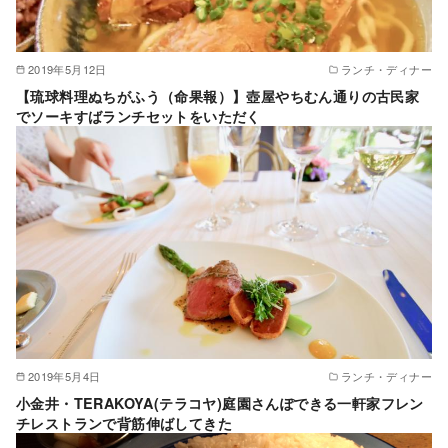
2019年5月12日
ランチ・ディナー
【琉球料理ぬちがふう（命果報）】壺屋やちむん通りの古民家
でソーキすばランチセットをいただく
2019年5月4日
ランチ・ディナー
小金井・TERAKOYA(テラコヤ)庭園さんぽできる一軒家フレン
チレストランで背筋伸ばしてきた