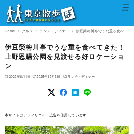
コ
ン
テ
ン
Home
グルメ
ランチ・ディナー
伊豆榮梅川亭でうな重を食べてきた！上野恩賜公園を見渡せる好ロケーション
ツ
へ
伊豆榮梅川亭でうな重を食べてきた！
移
上野恩賜公園を見渡せる好ロケーショ
動
ン
2022年8月4日
2025年12月3日
ランチ・ディナー
本サイトはアフィリエイト広告を使用しています