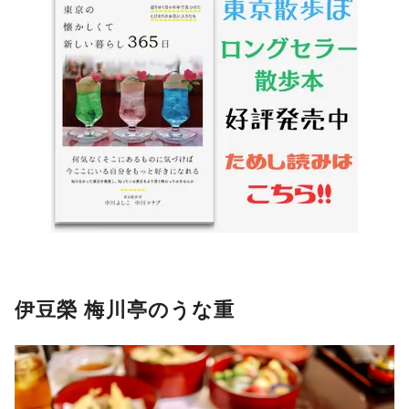
伊豆榮 梅川亭のうな重