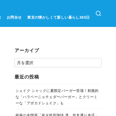
は
お問合せ
東京の懐かしくて新しい暮らし365日
アーカイブ
ア
ー
カ
最近の投稿
イ
ブ
シェイク シャックに夏限定バーガー登場！刺激的
な「ハラペーニョチェダーバーガー」とクリーミ
ーな「アボカドシェイク」も
銀座の名喫茶「炭火焙煎珈琲.凛 並木通り本店」