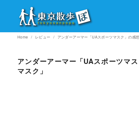
コ
ン
テ
ン
ツ
Home
レビュー
アンダーアーマー「UAスポーツマスク」の感
へ
移
アンダーアーマー「UAスポーツマ
動
マスク」