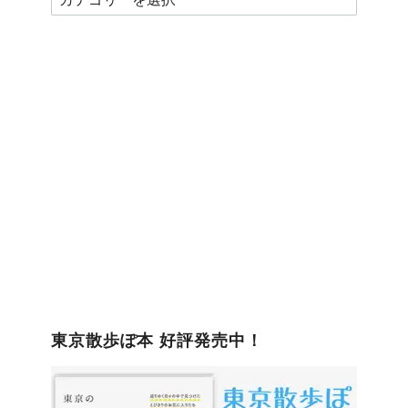
テ
ゴ
リ
ー
東京散歩ぽ本 好評発売中！