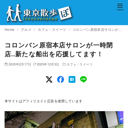
コ
ン
テ
ン
Home
グルメ
カフェ・スイーツ
コロンバン原宿本店サロンが一時閉店..新たな船出を応援してます！
ツ
へ
コロンバン原宿本店サロンが一時閉
移
店..新たな船出を応援してます！
動
2020年2月17日
2025年12月3日
カフェ・スイーツ
本サイトはアフィリエイト広告を使用しています