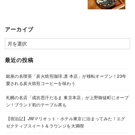
アーカイブ
ア
ー
カ
最近の投稿
イ
ブ
銀座の名喫茶「炭火焙煎珈琲.凛 本店」が移転オープン！23年
愛される炭火焙煎コーヒーを味わう
札幌の名店「成吉思汗だるま 東京本店」が上野御徒町にオープ
ン！ブランド初のテーブル席も
【宿泊記】JWマリオット・ホテル東京に泊まってみた！エグ
ゼクティブスイート＆ラウンジを大満喫