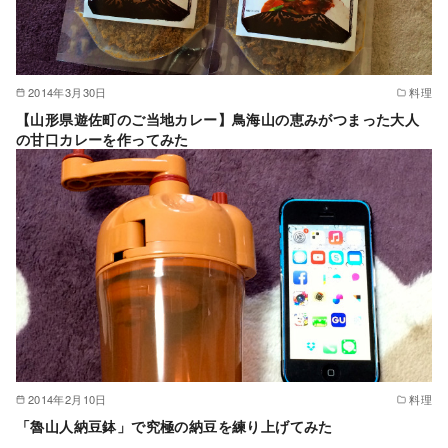
2014年3月30日
料理
【山形県遊佐町のご当地カレー】鳥海山の恵みがつまった大人
の甘口カレーを作ってみた
2014年2月10日
料理
「魯山人納豆鉢」で究極の納豆を練り上げてみた