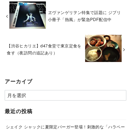
ヱヴァンゲリヲン特集で話題に ジブリ
小冊子「熱風」が緊急PDF配信中
【渋谷ヒカリエ】d47食堂で東京定食を
食す（夜訪問の追記あり）
アーカイブ
ア
ー
カ
最近の投稿
イ
ブ
シェイク シャックに夏限定バーガー登場！刺激的な「ハラペー