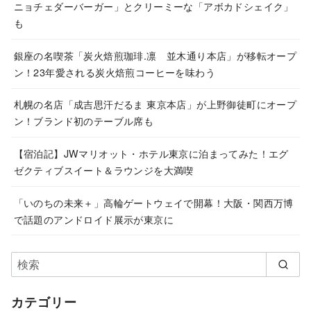
ニョチェダーバーガー」とクリーミーな「アボカドシェイク」
も
銀座の名喫茶「炭火焙煎珈琲.凛 並木通り本店」が移転オープ
ン！23年愛される炭火焙煎コーヒーを味わう
札幌の名店「成吉思汗だるま 東京本店」が上野御徒町にオープ
ン！ブランド初のテーブル席も
【宿泊記】JWマリオット・ホテル東京に泊まってみた！エグ
ゼクティブスイート＆ラウンジを大満喫
「いのちの未来＋」高輪ゲートウェイで開幕！大阪・関西万博
で話題のアンドロイド展示が東京に
カテゴリー