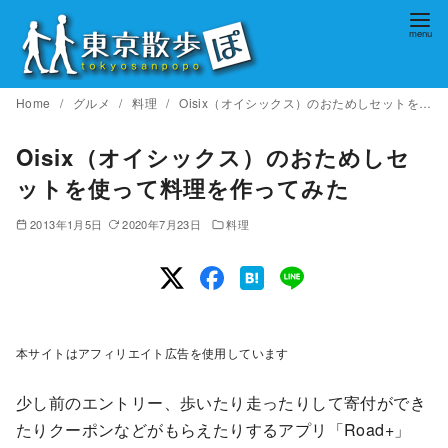
コ
ン
テ
ン
Home
グルメ
料理
Oisix（オイシックス）のおためしセットを使って料理を作ってみた
ツ
へ
Oisix（オイシックス）のおためしセ
移
ットを使って料理を作ってみた
動
2013年1月5日
2020年7月23日
料理
本サイトはアフィリエイト広告を使用しています
少し前のエントリー、歩いたり走ったりして寄付ができ
たりクーポンなどがもらえたりするアプリ「Road+」