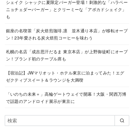
ブ
シェイク シャックに夏限定バーガー登場！刺激的な「ハラペー
ニョチェダーバーガー」とクリーミーな「アボカドシェイク」
も
銀座の名喫茶「炭火焙煎珈琲.凛 並木通り本店」が移転オープ
ン！23年愛される炭火焙煎コーヒーを味わう
札幌の名店「成吉思汗だるま 東京本店」が上野御徒町にオープ
ン！ブランド初のテーブル席も
【宿泊記】JWマリオット・ホテル東京に泊まってみた！エグ
ゼクティブスイート＆ラウンジを大満喫
「いのちの未来＋」高輪ゲートウェイで開幕！大阪・関西万博
で話題のアンドロイド展示が東京に