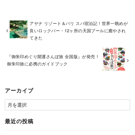
アヤナ リゾート＆バリ スパ宿泊記！世界一眺めが
良いロックバー・12ヶ所の天国プールに癒やされ
てきた
『御朱印めぐり開運さんぽ旅 全国版』が発売！
御朱印旅に必携のガイドブック
アーカイブ
ア
ー
カ
最近の投稿
イ