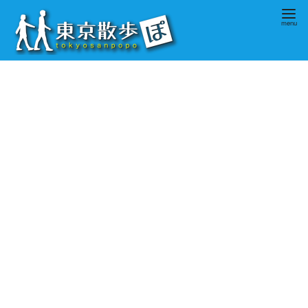
コ
ン
テ
ン
ツ
へ
移
動