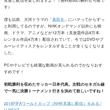
見逃し配信を楽しめますよ！（無料期間の解約も可能で
す）
僕も以前、大河ドラマの「
真田丸
」にハマってからずっ
と利用してるのですが、NHKオンデマンド以外にも映
画、ドラマ、アニメなどが12万本（見放題作品8万本、
レンタル作品4万本）配信されていて、今ではDVDやブ
ルーレイディスクをレンタルすることが全くなくなりま
した。
PCやテレビでも綺麗な動画が見られるのでかなりおす
すめです！
初戦勝利を収めたサッカー日本代表。次戦のセネガル線
で一気に決勝トーナメント行きを決めて欲しいですね！
2018FIFAワールドカップ（NHK見逃し配信）をみる /
U-NEXT