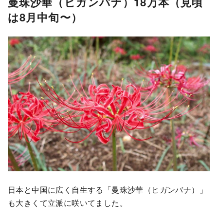
曼珠沙華（ヒガンバナ）18万本（見頃
は8月中旬〜）
日本と中国に広く自生する「曼珠沙華（ヒガンバナ）」
も大きくて立派に咲いてました。