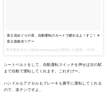
富士花めぐりの里、自動運転のカートで廻れるよ！すご！ #
富士急観光ツアー
東京散歩ぽさん(@tokyosanpopo)が投稿した動画 –
2016 9月 5 8:23午後 PDT
シートベルトをして、自動運転スイッチを押せば次の駅
まで自動で運転してくれます。これすげ〜。
ハンドルもアクセルもブレーキも勝手に運転してくれる
ので、楽チンですよ。