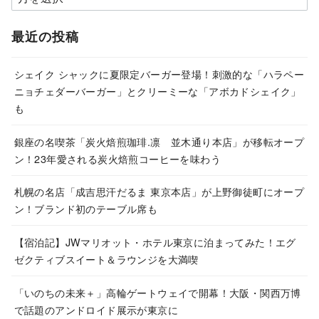
ー
カ
最近の投稿
イ
ブ
シェイク シャックに夏限定バーガー登場！刺激的な「ハラペー
ニョチェダーバーガー」とクリーミーな「アボカドシェイク」
も
銀座の名喫茶「炭火焙煎珈琲.凛 並木通り本店」が移転オープ
ン！23年愛される炭火焙煎コーヒーを味わう
札幌の名店「成吉思汗だるま 東京本店」が上野御徒町にオープ
ン！ブランド初のテーブル席も
【宿泊記】JWマリオット・ホテル東京に泊まってみた！エグ
ゼクティブスイート＆ラウンジを大満喫
「いのちの未来＋」高輪ゲートウェイで開幕！大阪・関西万博
で話題のアンドロイド展示が東京に