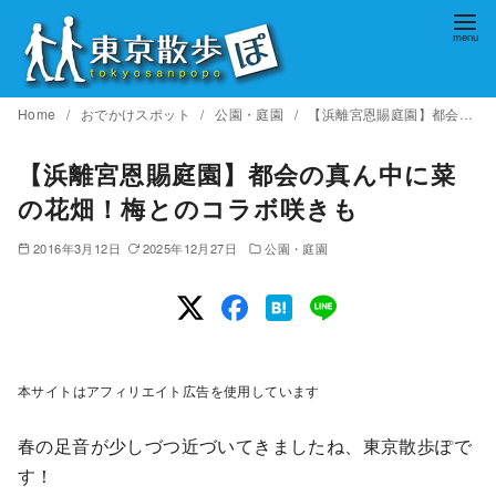
コ
ン
テ
ン
Home
おでかけスポット
公園・庭園
【浜離宮恩賜庭園】都会の真ん中に菜の花畑！梅とのコラボ咲きも
ツ
へ
【浜離宮恩賜庭園】都会の真ん中に菜
移
の花畑！梅とのコラボ咲きも
動
2016年3月12日
2025年12月27日
公園・庭園
本サイトはアフィリエイト広告を使用しています
春の足音が少しづつ近づいてきましたね、東京散歩ぽで
す！