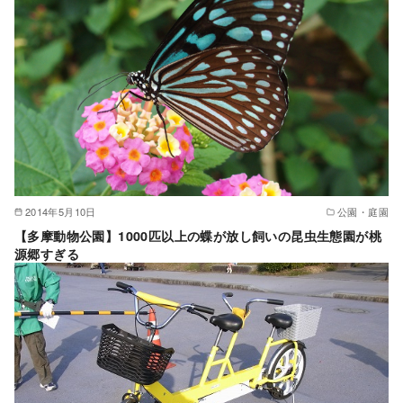
2014年5月10日
公園・庭園
【多摩動物公園】1000匹以上の蝶が放し飼いの昆虫生態園が桃
源郷すぎる