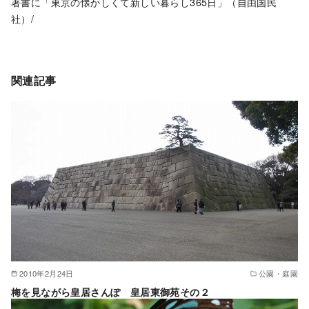
著書に「東京の懐かしくて新しい暮らし365日」（自由国民
社）/
関連記事
2010年2月24日
公園・庭園
梅を見ながら皇居さんぽ 皇居東御苑その２