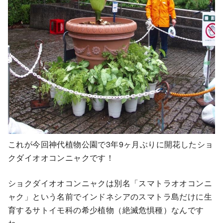
これが今回神代植物公園で3年9ヶ月ぶりに開花したショ
クダイオオコンニャクです！
ショクダイオオコンニャクは別名「スマトラオオコンニ
ャク」という名前でインドネシアのスマトラ島だけに生
育するサトイモ科の希少植物（絶滅危惧種）なんです