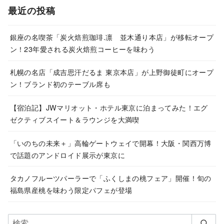
カ
最近の投稿
イ
ブ
銀座の名喫茶「炭火焙煎珈琲.凛 並木通り本店」が移転オープ
ン！23年愛される炭火焙煎コーヒーを味わう
札幌の名店「成吉思汗だるま 東京本店」が上野御徒町にオープ
ン！ブランド初のテーブル席も
【宿泊記】JWマリオット・ホテル東京に泊まってみた！エグ
ゼクティブスイート＆ラウンジを大満喫
「いのちの未来＋」高輪ゲートウェイで開幕！大阪・関西万博
で話題のアンドロイド展示が東京に
タカノフルーツパーラーで「ふくしまの桃フェア」開催！旬の
福島県産桃を味わう限定パフェが登場