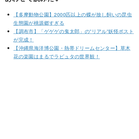
【多摩動物公園】2000匹以上の蝶が放し飼いの昆虫
生態園が桃源郷すぎる
【調布市】「ゲゲゲの鬼太郎」の”リアル”妖怪ポスト
が完成！
【沖縄県海洋博公園・熱帯ドリームセンター】草木
花の楽園はまるでラピュタの世界観！