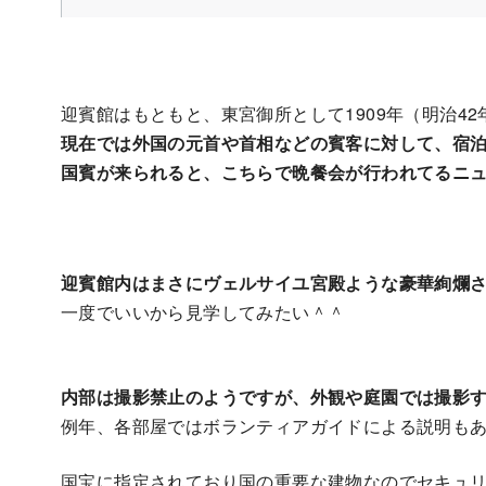
迎賓館はもともと、東宮御所として1909年（明治4
現在では外国の元首や首相などの賓客に対して、宿
国賓が来られると、こちらで晩餐会が行われてるニ
迎賓館内はまさにヴェルサイユ宮殿ような豪華絢爛
一度でいいから見学してみたい＾＾
内部は撮影禁止のようですが、外観や庭園では撮影
例年、各部屋ではボランティアガイドによる説明も
国宝に指定されており国の重要な建物なのでセキュ