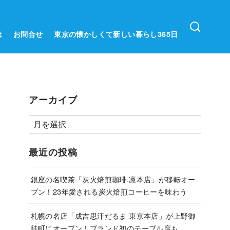
は
お問合せ
東京の懐かしくて新しい暮らし365日
アーカイブ
ア
ー
カ
最近の投稿
イ
ブ
銀座の名喫茶「炭火焙煎珈琲.凛本店」が移転オー
プン！23年愛される炭火焙煎コーヒーを味わう
札幌の名店「成吉思汗だるま 東京本店」が上野御
徒町にオープン！ブランド初のテーブル席も