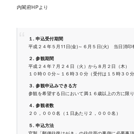
内閣府HPより
１. 申込受付期間
平成２４年５月11日(金)～６月５日(火) 当日消印
２. 参観期間
平成２４年７月２４日（火）から８月２日（木）
１０時００分～１６時３０分（受付は１５時３０
３. 参観申込みできる方
参観を希望する日において満１６歳以上の方に限
４. 参観者数
２０，０００名（１日あたり２，０００名）
５. 申込方法
官製「郵便往復はがき」の往信面の裏側に必要事