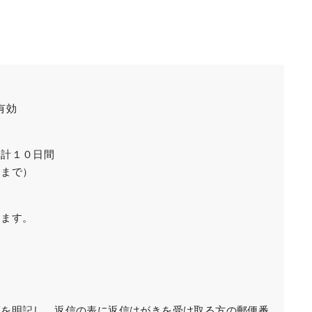
有効
 計１０日間
分まで）
ります。
項を明記し、返信の表に返信はがきを受け取る方の郵便番