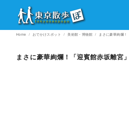
コ
ン
テ
ン
ツ
Home
おでかけスポット
美術館・博物館
まさに豪華絢爛！
へ
移
まさに豪華絢爛！「迎賓館赤坂離宮
動