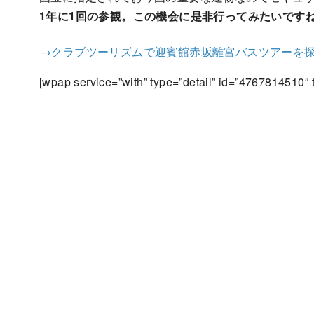
1年に1回の参観。この機会に是非行ってみたいです
→クラブツーリズムで迎賓館赤坂離宮バスツアーを
[wpap service=”with” type=”detail” id=”4767