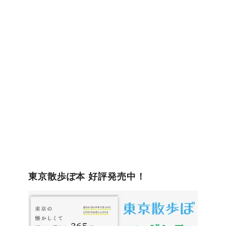
ゴ
リ
ー
東京散歩ぽ本 好評発売中！