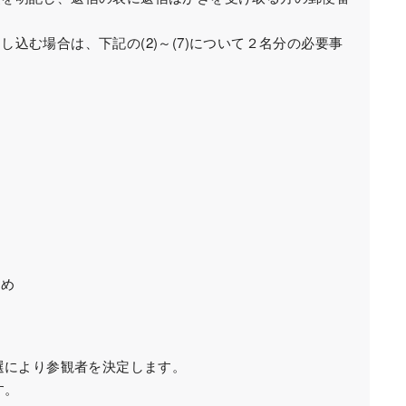
込む場合は、下記の(2)～(7)について２名分の必要事
）
め
選により参観者を決定します。
す。