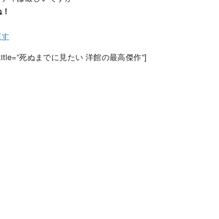
ね！
探す
814510″ title=”死ぬまでに見たい 洋館の最高傑作”]