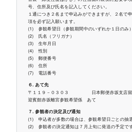
号、住所及び氏名を記入してください。
１通につき２名まで申込みができますが、２名で申し
項を必ず記入願います。
(1) 参観希望日（参観期間中のいずれか１日のみ
(2) 氏名（フリガナ）
(3) 生年月日
(4) 性別
(5) 郵便番号
(6) 住所
(7) 電話番号
６. あて先
〒１１９－０３０３ 日本郵便赤坂支店留
迎賓館赤坂離宮参観希望係 あて
７. 参観者の決定及び通知
(1) 申込者が多数の場合は、参観希望日ごとの抽
(2) 参観者の決定通知は７月上旬に発送の予定で