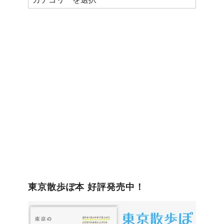
テ
ゴ
リ
ー
東京散歩ぽ本 好評発売中！