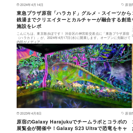
2024年4月14日
原宿
東急プラザ原宿「ハラカド」グルメ・スイーツから
銭湯までクリエイターとカルチャーが融合する創造
施設をレポ
こんにちは、東京散歩ぽです！ 渋谷区の神宮前交差点に「東急プラザ原宿
（ハラカド）」が、2024年4月17日(水)に開業します。オープンに先駆けて
内部がメディア…
2023年4月8日
原宿
原宿のGalaxy Harajukuでチームラボとコラボの
展覧会が開催中！Galaxy S23 Ultraで恐竜をキャ