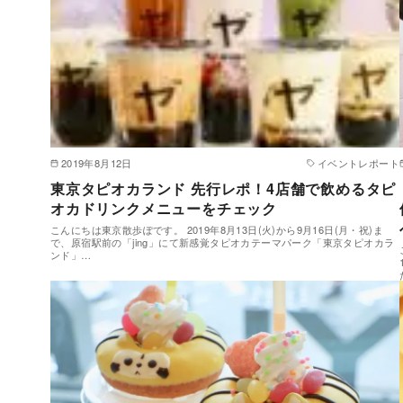
2019年8月12日
イベントレポート
東京タピオカランド 先行レポ！4店舗で飲めるタピ
オカドリンクメニューをチェック
こんにちは東京散歩ぽです。 2019年8月13日(火)から9月16日(月・祝)ま
で、原宿駅前の「jing」にて新感覚タピオカテーマパーク「東京タピオカラ
ンド」…