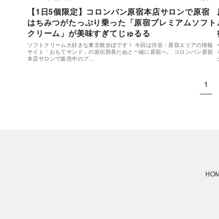
【1日5個限定】コロンバン原宿本店サロンで原宿
はちみつがたっぷり乗った「原宿プレミアムソフト
クリーム」が美味すぎてじゅるる
ソフトクリーム大好きな東京散歩ぽです！ 今回は渋谷・原宿エリアの情報
サイト「おもてサンド」の宣伝部長たぬと一緒に原宿へ。 コロンバン原宿
本店サロンで販売中のプ…
1
HO