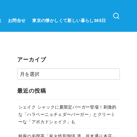
は
お問合せ
東京の懐かしくて新しい暮らし365日
アーカイブ
ア
ー
カ
最近の投稿
イ
ブ
シェイク シャックに夏限定バーガー登場！刺激的
な「ハラペーニョチェダーバーガー」とクリーミ
ーな「アボカドシェイク」も
銀座の名喫茶「炭火焙煎珈琲.凛 並木通り本店」