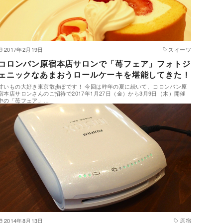
2017年2月19日
スイーツ
コロンバン原宿本店サロンで「苺フェア」フォトジ
ェニックなあまおうロールケーキを堪能してきた！
甘いもの大好き東京散歩ぽです！ 今回は昨年の夏に続いて、コロンバン原
宿本店サロンさんのご招待で2017年1月27日（金）から3月9日（木）開催
中の「苺フェア」…
2014年8月13日
原宿