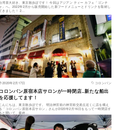
台湾茶大好き、東京散歩ぽです！ 今回はアジアン ティー カフェ「ゴンチ
ャ」へ。2022年2月から販売開始した新フードメニューとドリンクを取材し
てきました！ 2…
2020年2月17日
コロンバン
コロンバン原宿本店サロンが一時閉店..新たな船出
を応援してます！
こんにちは、東京散歩ぽです。 明治神宮前の神宮前交差点近くに店を構え
る「コロンバン原宿本店サロン」さんが2020年2月16日をもって一時閉店す
ると聞いて、最終…