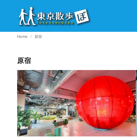
コ
ン
テ
ン
ツ
Home
原宿
へ
移
原宿
動