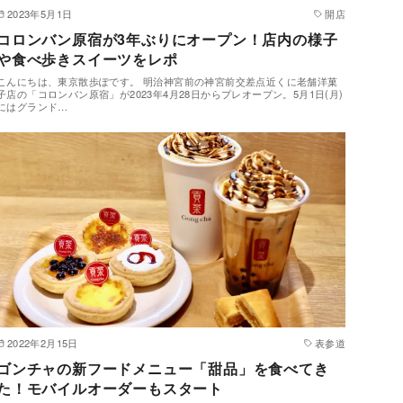
2023年5月1日
開店
コロンバン原宿が3年ぶりにオープン！店内の様子
や食べ歩きスイーツをレポ
こんにちは、東京散歩ぽです。 明治神宮前の神宮前交差点近くに老舗洋菓
子店の「コロンバン原宿」が2023年4月28日からプレオープン。5月1日(月)
にはグランド…
2022年2月15日
表参道
ゴンチャの新フードメニュー「甜品」を食べてき
た！モバイルオーダーもスタート