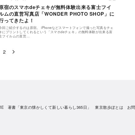
原宿のスマホdeチェキが無料体験出来る富士フイ
ルムの直営写真店「WONDER PHOTO SHOP」に
行ってきたよ！
今回ご紹介するのは原宿。 iPhoneなどスマートフォンで撮った写真をチェ
キにプリントしてくれるという「スマホdeチェキ」の無料体験が出来る富
士フイルムの直営…
2
ME
著書「東京の懐かしくて新しい暮らし365日」
東京散歩ぽとは
お