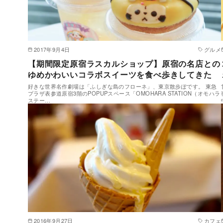
2017年9月4日
グルメ
【期間限定原宿ラスカルショップ】原宿の名店との
ゆめかわいいコラボスイーツを食べ歩きしてきた
好きな世界名作劇場は「ふしぎな島のフローネ」、東京散歩ぽです。 東急
プラザ表参道原宿3階のPOPUPスペース「OMOHARA STATION（オモハラ
ステー…
2016年9月27日
カフェ