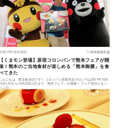
2017年10月16日
熊本復興支援
【くまモン登場】原宿コロンバンで熊本フェアが開
催！熊本のご当地食材が楽しめる「熊本御膳」を食
べてきた
こんにちは、東京散歩ぽです！ コロンバン原宿本店サロンでは2017年10月
16日(月)から10月22日(日)まで「熊本フェア」が開催！ フェア初日となっ
たこの…