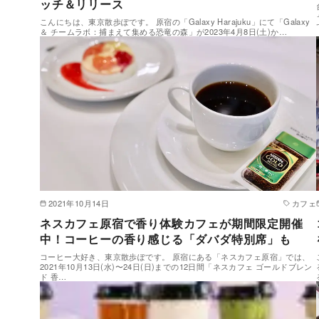
ッチ＆リリース
こんにちは、東京散歩ぽです。 原宿の「Galaxy Harajuku」にて「Galaxy
＆ チームラボ：捕まえて集める恐竜の森」が2023年4月8日(土)か…
2021年10月14日
カフェ
ネスカフェ原宿で香り体験カフェが期間限定開催
中！コーヒーの香り感じる「ダバダ特別席」も
コーヒー大好き、東京散歩ぽです。 原宿にある「ネスカフェ原宿」では、
2021年10月13日(水)〜24日(日)までの12日間「ネスカフェ ゴールドブレン
ド 香…