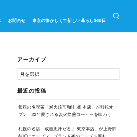
は
お問合せ
東京の懐かしくて新しい暮らし365日
アーカイブ
ア
ー
カ
最近の投稿
イ
ブ
銀座の名喫茶「炭火焙煎珈琲.凛 本店」が移転オー
プン！23年愛される炭火焙煎コーヒーを味わう
札幌の名店「成吉思汗だるま 東京本店」が上野御
徒町にオープン！ブランド初のテーブル席も