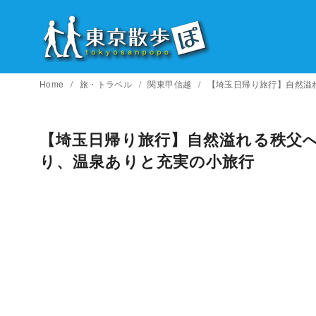
コ
ン
テ
ン
ツ
Home
旅・トラベル
関東甲信越
【埼玉日帰り旅行】自然溢
へ
移
【埼玉日帰り旅行】自然溢れる秩父
動
り、温泉ありと充実の小旅行