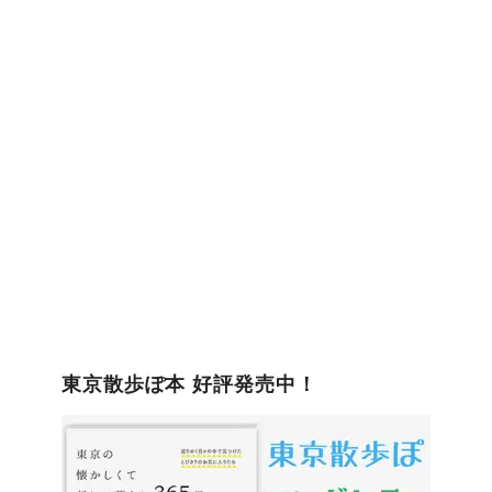
ゴ
リ
ー
東京散歩ぽ本 好評発売中！