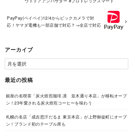
ウトドアアンバサダー #プロトレックスマート
PayPay(ペイペイ)12/4からビックカメラで対
応！ヤマダ電機も一部店舗で対応？→全店で対応
アーカイブ
ア
ー
カ
最近の投稿
イ
ブ
銀座の名喫茶「炭火焙煎珈琲.凛 並木通り本店」が移転オープ
ン！23年愛される炭火焙煎コーヒーを味わう
札幌の名店「成吉思汗だるま 東京本店」が上野御徒町にオープ
ン！ブランド初のテーブル席も