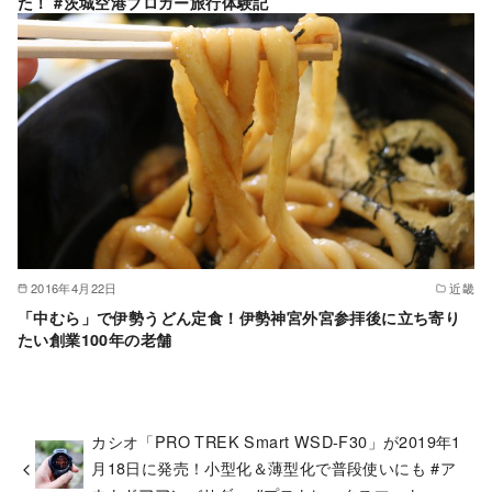
た！ #茨城空港ブロガー旅行体験記
2016年4月22日
近畿
「中むら」で伊勢うどん定食！伊勢神宮外宮参拝後に立ち寄り
たい創業100年の老舗
カシオ「PRO TREK Smart WSD-F30」が2019年1
月18日に発売！小型化＆薄型化で普段使いにも #ア