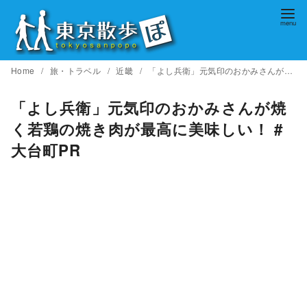
コ
ン
テ
ン
Home
旅・トラベル
近畿
「よし兵衛」元気印のおかみさんが焼く若鶏の焼き肉が最高に美味しい！ #大台町PR
ツ
へ
「よし兵衛」元気印のおかみさんが焼
移
く若鶏の焼き肉が最高に美味しい！ #
動
大台町PR