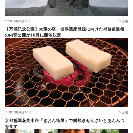
2016年8月26日
近畿
【万博記念公園】太陽の塔、世界遺産登録に向けた補修前最後
の内部公開が10月に開催決定
2013年4月10日
近畿
京都祗園花見小路「ぎおん徳屋」で餅焼きぜんざいとあんみつ
を食す