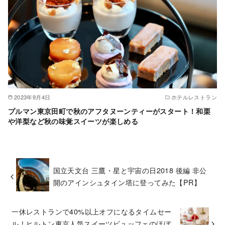
2023年9月4日
ホテルレストラン
プルマン東京田町で秋のアフタヌーンティーがスタート！和栗
や洋梨など秋の味覚スイーツが楽しめる
国立天文台 三鷹・星と宇宙の日2018 後編 非公
開のアインシュタイン塔に登ってみた【PR】
一休レストランで40%以上オフになるタイムセー
ル！ヒルトン東京人気スイーツビュッフェのほぼ