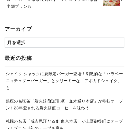
半額プランも
アーカイブ
ア
ー
カ
最近の投稿
イ
ブ
シェイク シャックに夏限定バーガー登場！刺激的な「ハラペー
ニョチェダーバーガー」とクリーミーな「アボカドシェイク」
も
銀座の名喫茶「炭火焙煎珈琲.凛 並木通り本店」が移転オープ
ン！23年愛される炭火焙煎コーヒーを味わう
札幌の名店「成吉思汗だるま 東京本店」が上野御徒町にオープ
ン！ブランド初のテーブル席も