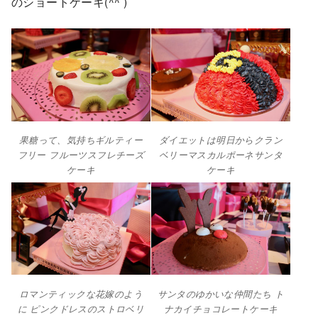
のショートケーキ(^^ )
果糖って、気持ちギルティー
ダイエットは明日からクラン
フリー フルーツスフレチーズ
ベリーマスカルポーネサンタ
ケーキ
ケーキ
ロマンティックな花嫁のよう
サンタのゆかいな仲間たち ト
に ピンクドレスのストロベリ
ナカイチョコレートケーキ