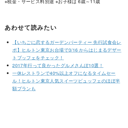
※税金・サービス料別途 ※お子様は 6歳～11歳
あわせて読みたい
【いちごに恋するガーデンパーティー 先行試食会レ
ポ】ヒルトン東京お台場で3/16 からはじまるデザー
トブッフェをチェック！
2017年行って良かったグルメさんぽ10選！
一休レストランで40%以上オフになるタイムセー
ル！ヒルトン東京人気スイーツビュッフェのほぼ半
額プランも