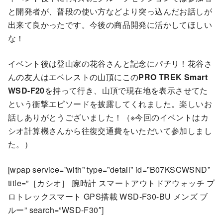
と開発者が、普段の使い方などより突っ込んだお話しが
出来て良かったです。今後の商品開発に活かしてほしい
な！
イベント後は登山家の花谷さんと記念にパチリ！花谷さ
んの友人はエベレストの山頂にこの
PRO TREK Smart
WSD-F20
を持って行き、山頂で現在地を表示させてた
という衝撃エピソードを披露してくれました。楽しいお
話しありがとうございました！（※今回のイベントはカ
シオ計算機さんから往復交通費をいただいて参加しまし
た。）
[wpap service=”with” type=”detail” id=”B07KSCWSND”
title=”［カシオ］ 腕時計 スマートアウトドアウォッチ プ
ロトレックスマート GPS搭載 WSD-F30-BU メンズ ブ
ルー” search=”WSD-F30″]