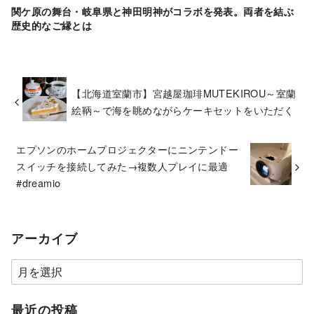
関ケ原の舞台・岐阜県と神田明神がコラボを発表。両者を結ぶ
歴史的なご縁とは
【北海道室蘭市】宮越屋珈琲MUTEKIROU～室蘭
絵鞆～で海を眺めながらケーキセットをいただく
エプソンのホームプロジェクターにニンテンドー
スイッチを接続してみた→複数人プレイに最適
#dreamio
アーカイブ
ア
ー
カ
最近の投稿