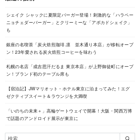
イ
ブ
シェイク シャックに夏限定バーガー登場！刺激的な「ハラペー
ニョチェダーバーガー」とクリーミーな「アボカドシェイク」
も
銀座の名喫茶「炭火焙煎珈琲.凛 並木通り本店」が移転オープ
ン！23年愛される炭火焙煎コーヒーを味わう
札幌の名店「成吉思汗だるま 東京本店」が上野御徒町にオープ
ン！ブランド初のテーブル席も
【宿泊記】JWマリオット・ホテル東京に泊まってみた！エグ
ゼクティブスイート＆ラウンジを大満喫
「いのちの未来＋」高輪ゲートウェイで開幕！大阪・関西万博
で話題のアンドロイド展示が東京に