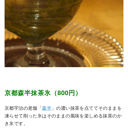
京都森半抹茶氷（800円）
京都宇治の老舗「
森半
」の濃い抹茶を点ててそのままを
凍らせて削った氷はそのままの風味を楽しめる抹茶のか
き氷です。