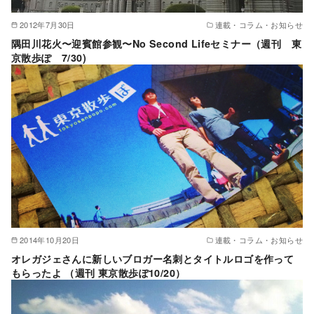
2012年7月30日
連載・コラム・お知らせ
隅田川花火〜迎賓館参観〜No Second Lifeセミナー（週刊 東
京散歩ぽ 7/30)
2014年10月20日
連載・コラム・お知らせ
オレガジェさんに新しいブロガー名刺とタイトルロゴを作って
もらったよ （週刊 東京散歩ぽ10/20）