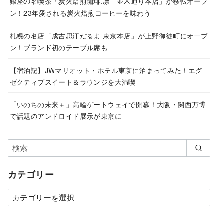
銀座の名喫茶「炭火焙煎珈琲.凛 並木通り本店」が移転オープ
ン！23年愛される炭火焙煎コーヒーを味わう
札幌の名店「成吉思汗だるま 東京本店」が上野御徒町にオープ
ン！ブランド初のテーブル席も
【宿泊記】JWマリオット・ホテル東京に泊まってみた！エグ
ゼクティブスイート＆ラウンジを大満喫
「いのちの未来＋」高輪ゲートウェイで開幕！大阪・関西万博
で話題のアンドロイド展示が東京に
カテゴリー
カ
テ