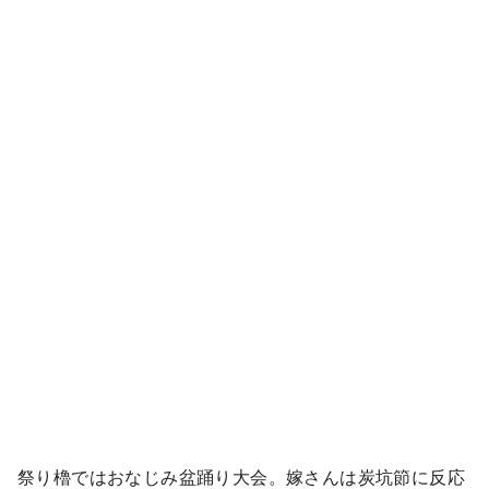
祭り櫓ではおなじみ盆踊り大会。嫁さんは炭坑節に反応