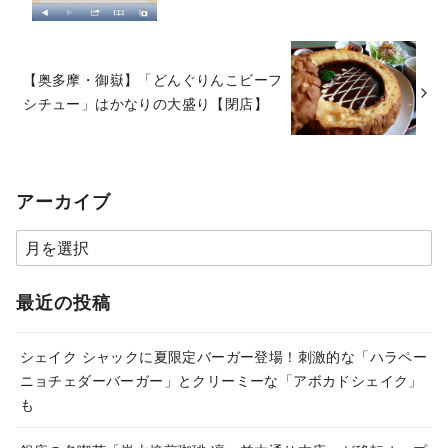
【奥多摩・御嶽】「どんぐりんこビーフ
シチュー」はかなりの大盛り【閉店】
アーカイブ
ア
ー
カ
最近の投稿
イ
ブ
シェイク シャックに夏限定バーガー登場！刺激的な「ハラペー
ニョチェダーバーガー」とクリーミーな「アボカドシェイク」
も