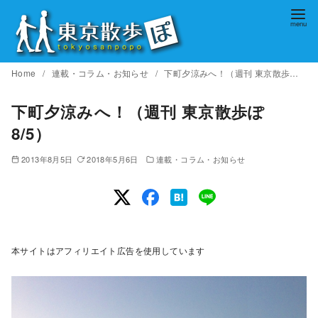
コ
ン
テ
ン
Home
連載・コラム・お知らせ
下町夕涼みへ！（週刊 東京散歩ぽ 8/5）
ツ
へ
下町夕涼みへ！（週刊 東京散歩ぽ
移
8/5）
動
2013年8月5日
2018年5月6日
連載・コラム・お知らせ
本サイトはアフィリエイト広告を使用しています