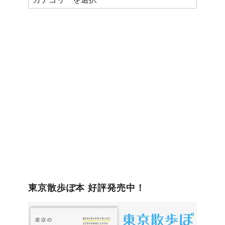
テ
ゴ
リ
ー
東京散歩ぽ本 好評発売中！