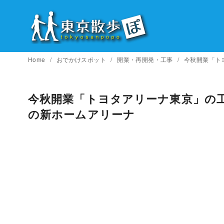
コ
ン
テ
ン
ツ
Home
おでかけスポット
開業・再開発・工事
今秋開業「ト
へ
移
今秋開業「トヨタアリーナ東京」の
動
の新ホームアリーナ