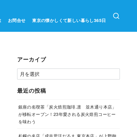
は
お問合せ
東京の懐かしくて新しい暮らし365日
アーカイブ
ア
ー
カ
最近の投稿
イ
ブ
銀座の名喫茶「炭火焙煎珈琲.凛 並木通り本店」
が移転オープン！23年愛される炭火焙煎コーヒー
を味わう
札幌の名店「成吉思汗だるま 東京本店」が上野御