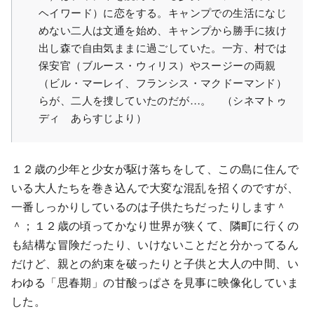
ヘイワード）に恋をする。キャンプでの生活になじ
めない二人は文通を始め、キャンプから勝手に抜け
出し森で自由気ままに過ごしていた。一方、村では
保安官（ブルース・ウィリス）やスージーの両親
（ビル・マーレイ、フランシス・マクドーマンド）
らが、二人を捜していたのだが…。 （シネマトゥ
ディ あらすじより）
１２歳の少年と少女が駆け落ちをして、この島に住んで
いる大人たちを巻き込んで大変な混乱を招くのですが、
一番しっかりしているのは子供たちだったりします＾
＾；１２歳の頃ってかなり世界が狭くて、隣町に行くの
も結構な冒険だったり、いけないことだと分かってるん
だけど、親との約束を破ったりと子供と大人の中間、い
わゆる「思春期」の甘酸っぱさを見事に映像化していま
した。