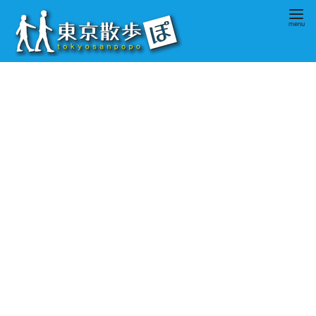
コ
ン
テ
ン
ツ
へ
移
動