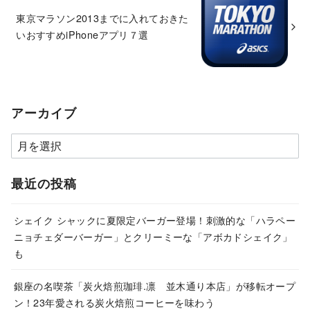
東京マラソン2013までに入れておきた
いおすすめiPhoneアプリ７選
アーカイブ
ア
ー
カ
最近の投稿
イ
ブ
シェイク シャックに夏限定バーガー登場！刺激的な「ハラペー
ニョチェダーバーガー」とクリーミーな「アボカドシェイク」
も
銀座の名喫茶「炭火焙煎珈琲.凛 並木通り本店」が移転オープ
ン！23年愛される炭火焙煎コーヒーを味わう