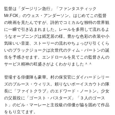
監督は「ダージリン急行」「ファンタスティック
Mr.FOX」のウェス・アンダーソン。はじめてこの監督
の映画を見たんですが、詩的でコミカルな独特の世界観
に一瞬で引き込まれました。レールを多用して流れるよ
うなオープニングは紙芝居の様。豊かな色彩の衣装や小
気味いい音楽、ストーリーの流れやちょっぴり引くくら
いのブラックジョークは次世代のティム・バートンの誕
生を予感させます。エンドロールを見てこの監督さんの
サービス精神の旺盛さがよくわかりました＾＾
登場する俳優陣も豪華。村の保安官にダイハードシリー
ズのブルース・ウィリス。頼りないボーイスカウトの隊
長に「ファイトクラブ」のエドワード・ノートン。少女
の父親役に「ゴースト・バスターズ」「３人のゴース
ト」のビル・マーレーと主役級の俳優が脇を固めて作品
をもり立てます。