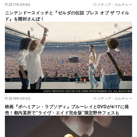
2017年3月6日
メディア・カルチャー
ニンテンドースイッチと『ゼルダの伝説 ブレス オブ ザ ワイル
ド』を開封さんぽ！
2019年4月5日
メディア・カルチャー
映画『ボヘミアン・ラプソディ』ブルーレイとDVDが4/17に発
売！都内某所で”ライヴ・エイド完全版”限定野外フェスも