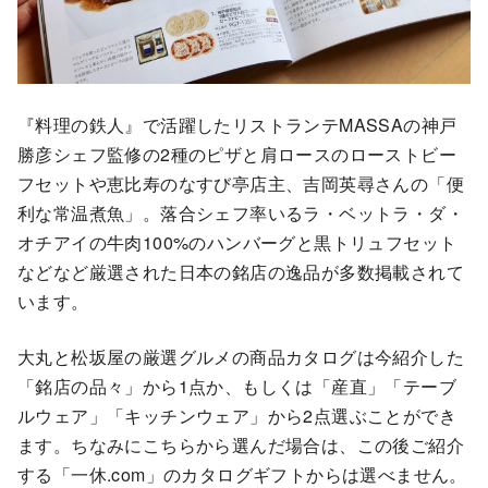
『料理の鉄人』で活躍したリストランテMASSAの神戸
勝彦シェフ監修の2種のピザと肩ロースのローストビー
フセットや恵比寿のなすび亭店主、吉岡英尋さんの「便
利な常温煮魚」。落合シェフ率いるラ・ベットラ・ダ・
オチアイの牛肉100%のハンバーグと黒トリュフセット
などなど厳選された日本の銘店の逸品が多数掲載されて
います。
大丸と松坂屋の厳選グルメの商品カタログは今紹介した
「銘店の品々」から1点か、もしくは「産直」「テーブ
ルウェア」「キッチンウェア」から2点選ぶことができ
ます。ちなみにこちらから選んだ場合は、この後ご紹介
する「一休.com」のカタログギフトからは選べません。