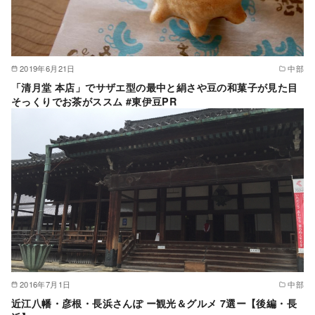
2019年6月21日
中部
「清月堂 本店」でサザエ型の最中と絹さや豆の和菓子が見た目
そっくりでお茶がススム #東伊豆PR
2016年7月1日
中部
近江八幡・彦根・長浜さんぽ ー観光＆グルメ 7選ー【後編・長