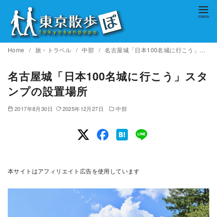
コ
ン
テ
ン
Home
旅・トラベル
中部
名古屋城「日本100名城に行こう」スタンプの設置場所
ツ
へ
名古屋城「日本100名城に行こう」スタ
移
ンプの設置場所
動
2017年8月30日
2025年12月27日
中部
本サイトはアフィリエイト広告を使用しています