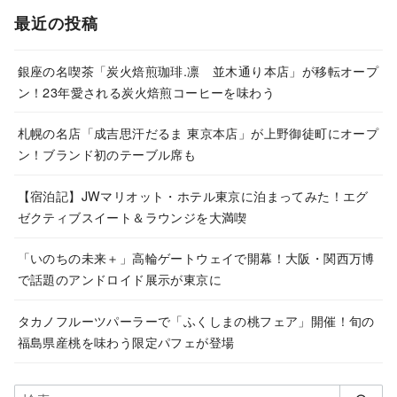
カ
最近の投稿
イ
ブ
銀座の名喫茶「炭火焙煎珈琲.凛 並木通り本店」が移転オープ
ン！23年愛される炭火焙煎コーヒーを味わう
札幌の名店「成吉思汗だるま 東京本店」が上野御徒町にオープ
ン！ブランド初のテーブル席も
【宿泊記】JWマリオット・ホテル東京に泊まってみた！エグ
ゼクティブスイート＆ラウンジを大満喫
「いのちの未来＋」高輪ゲートウェイで開幕！大阪・関西万博
で話題のアンドロイド展示が東京に
タカノフルーツパーラーで「ふくしまの桃フェア」開催！旬の
福島県産桃を味わう限定パフェが登場