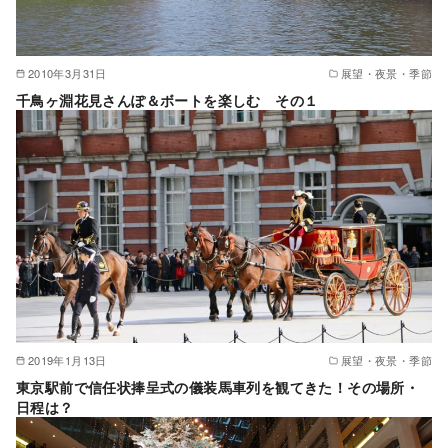
2010年3月31日
展望・夜景・季節
千鳥ヶ淵花見さんぽ＆ボートを楽しむ その１
2019年1月13日
展望・夜景・季節
東京駅前で信任状捧呈式の儀装馬車列を観てきた！その場所・
日程は？