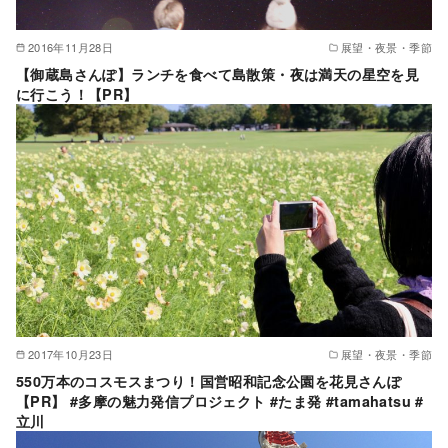
2016年11月28日
展望・夜景・季節
【御蔵島さんぽ】ランチを食べて島散策・夜は満天の星空を見
に行こう！【PR】
2017年10月23日
展望・夜景・季節
550万本のコスモスまつり！国営昭和記念公園を花見さんぽ
【PR】 #多摩の魅力発信プロジェクト #たま発 #tamahatsu #
立川