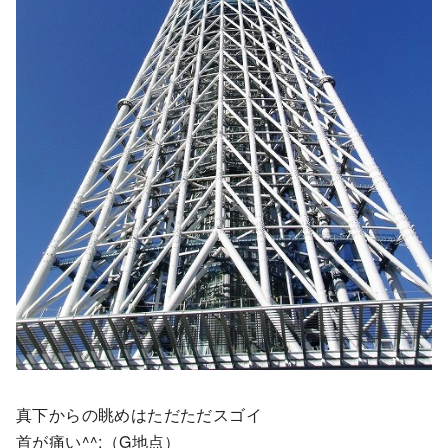
真下からの眺めはただただスゴイ
首が痛い^^;（G地点）