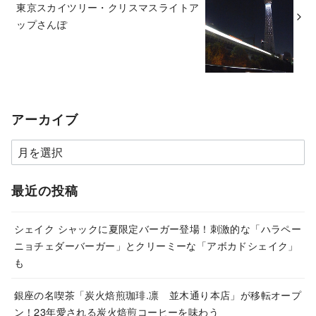
東京スカイツリー・クリスマスライトア
ップさんぽ
アーカイブ
ア
ー
カ
最近の投稿
イ
ブ
シェイク シャックに夏限定バーガー登場！刺激的な「ハラペー
ニョチェダーバーガー」とクリーミーな「アボカドシェイク」
も
銀座の名喫茶「炭火焙煎珈琲.凛 並木通り本店」が移転オープ
ン！23年愛される炭火焙煎コーヒーを味わう