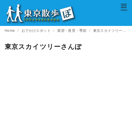
コ
ン
テ
ン
Home
おでかけスポット
展望・夜景・季節
東京スカイツリーさんぽ
ツ
へ
東京スカイツリーさんぽ
移
動