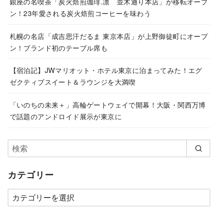
銀座の名喫茶「炭火焙煎珈琲.凛 並木通り本店」が移転オープ
ン！23年愛される炭火焙煎コーヒーを味わう
札幌の名店「成吉思汗だるま 東京本店」が上野御徒町にオープ
ン！ブランド初のテーブル席も
【宿泊記】JWマリオット・ホテル東京に泊まってみた！エグ
ゼクティブスイート＆ラウンジを大満喫
「いのちの未来＋」高輪ゲートウェイで開幕！大阪・関西万博
で話題のアンドロイド展示が東京に
カテゴリー
カ
テ