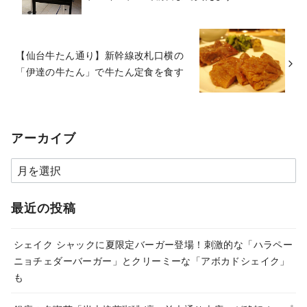
【仙台牛たん通り】新幹線改札口横の
「伊達の牛たん」で牛たん定食を食す
アーカイブ
ア
ー
カ
最近の投稿
イ
ブ
シェイク シャックに夏限定バーガー登場！刺激的な「ハラペー
ニョチェダーバーガー」とクリーミーな「アボカドシェイク」
も