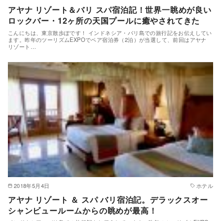
アヤナ リゾート＆バリ スパ宿泊記！世界一眺めが良い
ロックバー・12ヶ所の天国プールに癒やされてきた
こんにちは、東京散歩ぽです！ インドネシア・バリ島での旅行記をお伝えしてい
ます。昨年のツーリズムEXPOでペア宿泊券（2泊）が当選して、前回はアヤナ
リゾート…
2018年5月4日
ホテル
アヤナ リゾート ＆ スパ バリ宿泊記。デラックスオー
シャンビュールームからの眺めが最高！