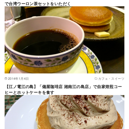
で台湾ウーロン茶セットをいただく
2014年1月4日
カフェ・スイーツ
【江ノ電江の島】「備屋珈琲店 湘南江の島店」で自家焙煎コー
ヒーとホットケーキを食す