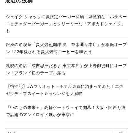
最近の投稿
イ
ブ
シェイク シャックに夏限定バーガー登場！刺激的な「ハラペー
ニョチェダーバーガー」とクリーミーな「アボカドシェイク」
も
銀座の名喫茶「炭火焙煎珈琲.凛 並木通り本店」が移転オープ
ン！23年愛される炭火焙煎コーヒーを味わう
札幌の名店「成吉思汗だるま 東京本店」が上野御徒町にオープ
ン！ブランド初のテーブル席も
【宿泊記】JWマリオット・ホテル東京に泊まってみた！エグ
ゼクティブスイート＆ラウンジを大満喫
「いのちの未来＋」高輪ゲートウェイで開幕！大阪・関西万博
で話題のアンドロイド展示が東京に