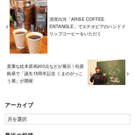
清澄白河「ARiSE COFFEE
ENTANGLE」でエチオピアのハンドド
リップコーヒーをいただく
貴重な絵本原画200点などが展示！松屋
銀座で「誕生15周年記念 くまのがっこ
う展」が開催
アーカイブ
ア
ー
カ