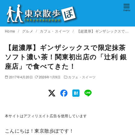
コ
ン
テ
ン
Home
グルメ
カフェ・スイーツ
【超濃厚】ギンザシックスで限定抹茶ソフト濃い茶！関東初出店の「辻利 銀座店」で食べてきた！
ツ
へ
【超濃厚】ギンザシックスで限定抹茶
移
ソフト濃い茶！関東初出店の「辻利 銀
動
座店」で食べてきた！
2017年4月20日
2026年1月9日
カフェ・スイーツ
本サイトはアフィリエイト広告を使用しています
こんにちは！東京散歩ぽです！