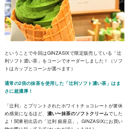
ということで今回はGINZASIXで限定販売している「辻
利ソフト濃い茶」をコーンでオーダーしました！（ソフ
トはカップとコーンが選べます）
通常の2倍の抹茶を使用した「辻利ソフト濃い茶」はま
さに超濃厚！
「辻利」とプリントされたホワイトチョコレートが箸休
め感覚になるほど、
濃い〜抹茶のソフトクリーム
でした
よ！関東初出店の「辻利 銀座店」。GINZASIXにお買い
物の際に行ってみてはいかがでしょう(^^ )