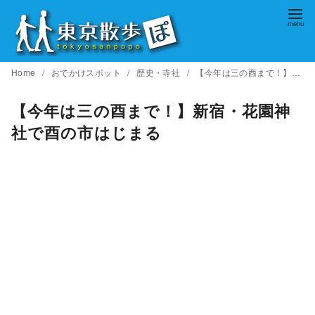
コ
ン
テ
ン
Home
おでかけスポット
歴史・寺社
【今年は三の酉まで！】新宿・花園神社で酉の市はじまる
ツ
へ
【今年は三の酉まで！】新宿・花園神
移
社で酉の市はじまる
動