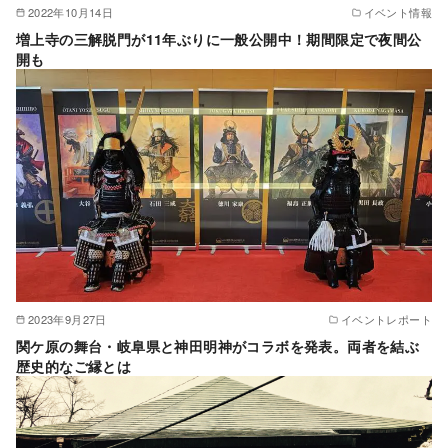
2022年10月14日
イベント情報
増上寺の三解脱門が11年ぶりに一般公開中！期間限定で夜間公
開も
2023年9月27日
イベントレポート
関ケ原の舞台・岐阜県と神田明神がコラボを発表。両者を結ぶ
歴史的なご縁とは