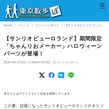
コ
ン
テ
ン
Home
イベント
イベントレポート
【サンリオピューロランド】期間限定「ちゃんりおメーカー」ハロウィーンパーツが登場！
ツ
へ
【サンリオピューロランド】期間限定
移
「ちゃんりおメーカー」ハロウィーン
動
パーツが登場！
2015年10月3日
2025年12月3日
イベントレポート
本サイトはアフィリエイト広告を使用しています
この夏、話題になったサンリオピューロランドのオリジ