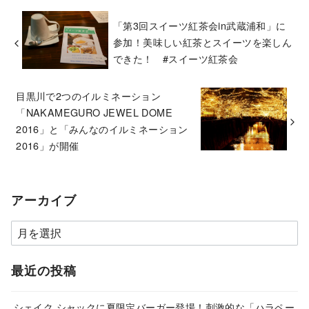
「第3回スイーツ紅茶会in武蔵浦和」に
参加！美味しい紅茶とスイーツを楽しん
できた！ #スイーツ紅茶会
目黒川で2つのイルミネーション
「NAKAMEGURO JEWEL DOME
2016」と「みんなのイルミネーション
2016」が開催
アーカイブ
ア
ー
カ
最近の投稿
イ
ブ
シェイク シャックに夏限定バーガー登場！刺激的な「ハラペー