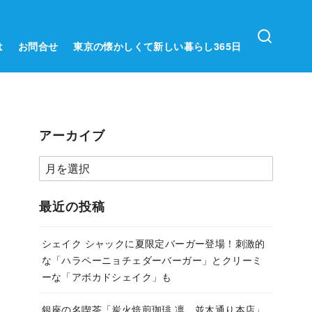
は
お問合せ
東京の懐かしくて新しい暮らし365日
アーカイブ
ア
ー
カ
最近の投稿
イ
ブ
シェイク シャックに夏限定バーガー登場！刺激的
な「ハラペーニョチェダーバーガー」とクリーミ
ーな「アボカドシェイク」も
銀座の名喫茶「炭火焙煎珈琲.凛 並木通り本店」