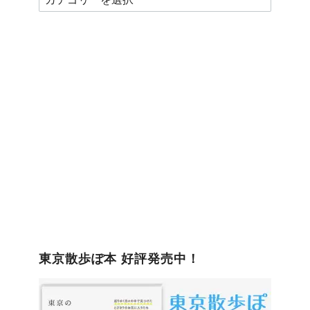
テ
ゴ
リ
ー
東京散歩ぽ本 好評発売中！