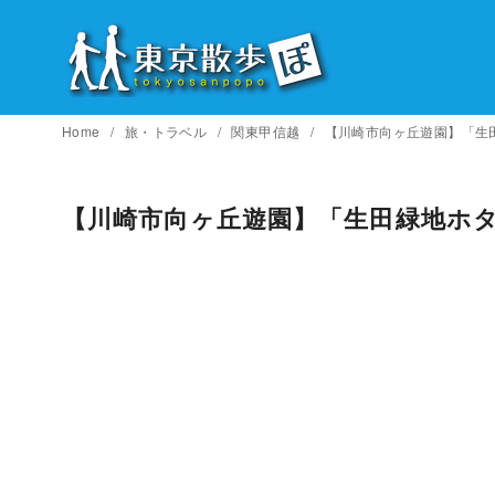
コ
ン
テ
ン
ツ
Home
旅・トラベル
関東甲信越
【川崎市向ヶ丘遊園】「生
へ
移
【川崎市向ヶ丘遊園】「生田緑地ホ
動