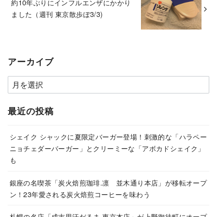
約10年ぶりにインフルエンザにかかり
ました（週刊 東京散歩ぽ3/3)
アーカイブ
ア
ー
カ
最近の投稿
イ
ブ
シェイク シャックに夏限定バーガー登場！刺激的な「ハラペー
ニョチェダーバーガー」とクリーミーな「アボカドシェイク」
も
銀座の名喫茶「炭火焙煎珈琲.凛 並木通り本店」が移転オープ
ン！23年愛される炭火焙煎コーヒーを味わう
札幌の名店「成吉思汗だるま 東京本店」が上野御徒町にオープ