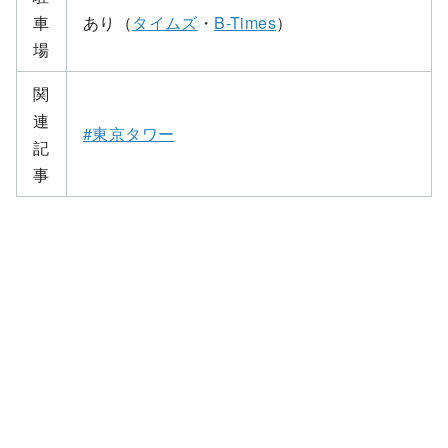
車
あり（
タイムズ
・
B-Times
）
場
関
連
#東京タワー
記
事