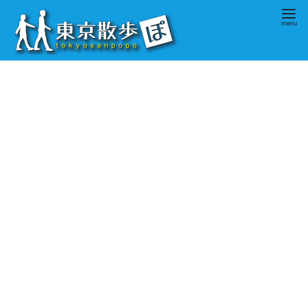
コ
ン
テ
ン
ツ
へ
移
動