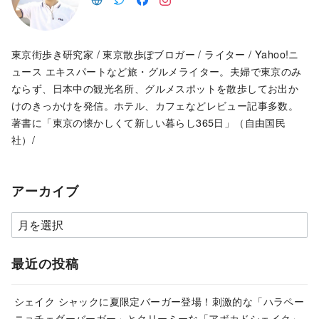
東京街歩き研究家 / 東京散歩ぽブロガー / ライター / Yahoo!ニ
ュース エキスパートなど旅・グルメライター。夫婦で東京のみ
ならず、日本中の観光名所、グルメスポットを散歩してお出か
けのきっかけを発信。ホテル、カフェなどレビュー記事多数。
著書に「東京の懐かしくて新しい暮らし365日」（自由国民
社）/
アーカイブ
ア
ー
カ
最近の投稿
イ
ブ
シェイク シャックに夏限定バーガー登場！刺激的な「ハラペー
ニョチェダーバーガー」とクリーミーな「アボカドシェイク」