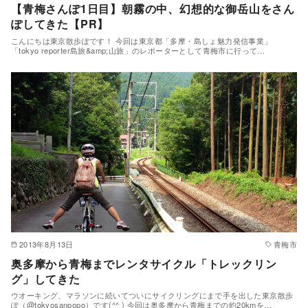
【青梅さんぽ1日目】朝霧の中、幻想的な御岳山をさん
ぽしてきた【PR】
こんにちは東京散歩ぽです！ 今回は東京都「多摩・島しょ魅力発信事業」
「tokyo reporter島旅&amp;山旅」のレポーターとして青梅市に行って…
2013年8月13日
青梅市
奥多摩から青梅までレンタサイクル「トレックリン
グ」してきた
ウオーキング、マラソンに続いてついにサイクリングにまで手を出した東京散歩
ぽ（@tokyosanpopo）です(^^ ) 今回は奥多摩から青梅までの約20kmを…