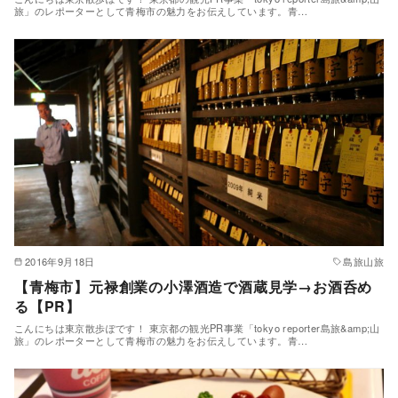
旅」のレポーターとして青梅市の魅力をお伝えしています。青…
2016年9月18日
島旅山旅
【青梅市】元禄創業の小澤酒造で酒蔵見学→お酒呑め
る【PR】
こんにちは東京散歩ぽです！ 東京都の観光PR事業「tokyo reporter島旅&amp;山
旅」のレポーターとして青梅市の魅力をお伝えしています。青…