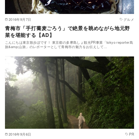
2016年9月7日
グルメ
青梅市「手打蕎麦ごろう」で絶景を眺めながら地元野
菜を堪能する【AD】
こんにちは東京散歩ぽです！ 東京都の多摩島しょ観光PR事業「tokyo reporter島
旅&amp;山旅」のレポーターとして青梅市の魅力をお伝えして…
2016年9月6日
PR