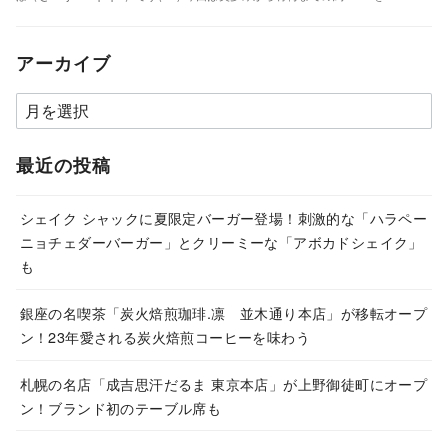
アーカイブ
ア
ー
カ
最近の投稿
イ
ブ
シェイク シャックに夏限定バーガー登場！刺激的な「ハラペー
ニョチェダーバーガー」とクリーミーな「アボカドシェイク」
も
銀座の名喫茶「炭火焙煎珈琲.凛 並木通り本店」が移転オープ
ン！23年愛される炭火焙煎コーヒーを味わう
札幌の名店「成吉思汗だるま 東京本店」が上野御徒町にオープ
ン！ブランド初のテーブル席も