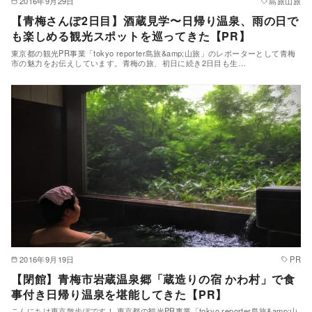
2016年9月29日
島旅山旅
【青梅さんぽ2日目】酒蔵見学〜日帰り温泉、雨の日で
も楽しめる観光スポットを巡ってきた【PR】
東京都の観光PR事業「tokyo reporter島旅&amp;山旅」のレポーターとして青梅
市の魅力をお伝えしています。青梅の旅、初日に続き2日目も生…
2016年9月19日
PR
【閉館】青梅市岩蔵温泉郷「蔵造りの宿 かわ村」で食
事付き日帰り温泉を堪能してきた【PR】
こんにちは東京散歩ぽです！ 東京都の観光PR事業「tokyo reporter島旅&amp;山