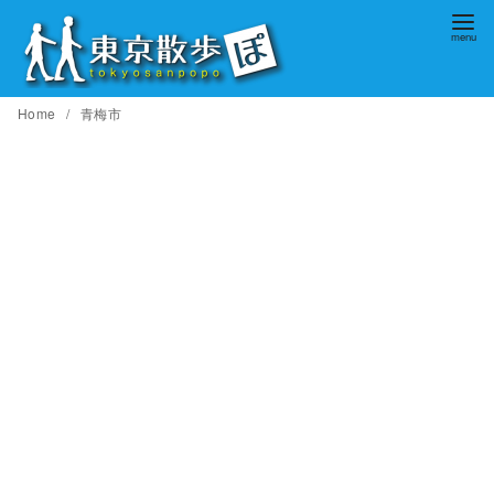
コ
ン
テ
ン
Home
青梅市
ツ
へ
移
動