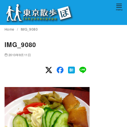
コ
ン
テ
ン
Home
IMG_9080
ツ
へ
IMG_9080
移
2013年9月11日
動