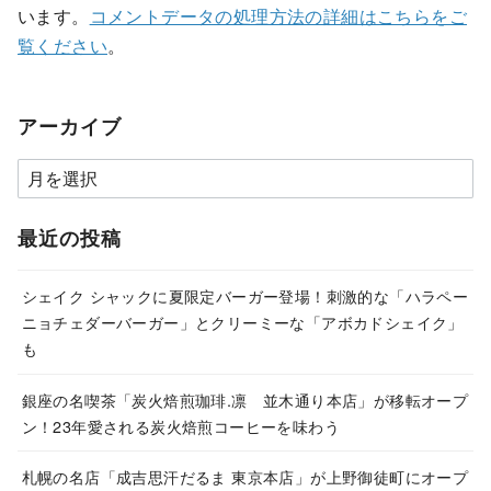
います。
コメントデータの処理方法の詳細はこちらをご
覧ください
。
アーカイブ
ア
ー
カ
最近の投稿
イ
ブ
シェイク シャックに夏限定バーガー登場！刺激的な「ハラペー
ニョチェダーバーガー」とクリーミーな「アボカドシェイク」
も
銀座の名喫茶「炭火焙煎珈琲.凛 並木通り本店」が移転オープ
ン！23年愛される炭火焙煎コーヒーを味わう
札幌の名店「成吉思汗だるま 東京本店」が上野御徒町にオープ